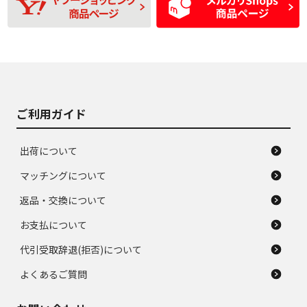
D
D
あり、一般的な中古
間使用できるくらい
品
の中古品
使用感や大きな傷が
即タイヤ交換レベル
J
J
あり、落ちない汚れ
のタイヤ。ジャンク
がある。ジャンク品
品
ご利用ガイド
出荷について
マッチングについて
返品・交換について
お支払について
代引受取辞退(拒否)について
よくあるご質問