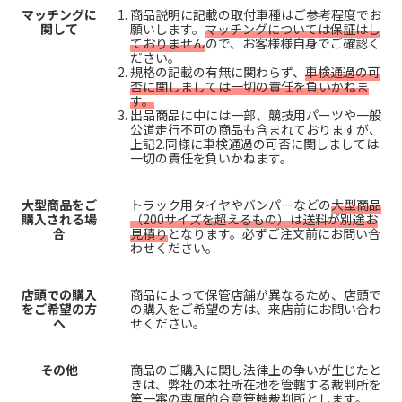
マッチングに
商品説明に記載の取付車種はご参考程度でお
関して
願いします。
マッチングについては保証はし
ておりません
ので、お客様様自身でご確認く
ださい。
規格の記載の有無に関わらず、
車検通過の可
否に関しましては一切の責任を負いかねま
す。
出品商品に中には一部、競技用パーツや一般
公道走行不可の商品も含まれておりますが、
上記2.同様に車検通過の可否に関しましては
一切の責任を負いかねます。
大型商品をご
トラック用タイヤやバンパーなどの
大型商品
購入される場
（200サイズを超えるもの）は送料が別途お
合
見積り
となります。必ずご注文前にお問い合
わせください。
店頭での購入
商品によって保管店舗が異なるため、店頭で
をご希望の方
の購入をご希望の方は、来店前にお問い合わ
へ
せください。
その他
商品のご購入に関し法律上の争いが生じたと
きは、弊社の本社所在地を管轄する裁判所を
第一審の専属的合意管轄裁判所とします。