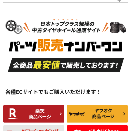
スタッドレスタイヤホイールセット
N
N
スタッドレスタイヤホイールセット
16インチ
＞
新品・新品未使用品
新品・新品未使用品
新車外し品（新古
S
S
新車外し品（新古
品）、イボ・ライン
品）
付き
走行距離も少なく、
走行距離も少なく、
A
A
目立つ傷もほとんど
非常に状態の良い中
ない中古品
古品
目立たない程度の使
走行距離・偏磨耗は
B
B
用傷があるが、良質
少ない、劣化のほと
な中古品
んどない中古品
各種ECサイトでもご購入いただけます！
使用感や傷があり、
偏磨耗・劣化は感じ
C
C
比較的きれいな中古
られるが、使用に問
品
題のない中古品
残り溝も少なく、偏
使用感や目立つ傷が
磨耗がみられ、短期