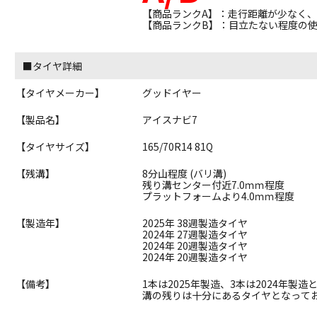
【商品ランクA】：走行距離が少なく
【商品ランクB】：目立たない程度の
■タイヤ詳細
【タイヤメーカー】
グッドイヤー
【製品名】
アイスナビ7
【タイヤサイズ】
165/70R14 81Q
【残溝】
8分山程度 (バリ溝)
残り溝センター付近7.0ｍｍ程度
プラットフォームより4.0ｍｍ程度
【製造年】
2025年 38週製造タイヤ
2024年 27週製造タイヤ
2024年 20週製造タイヤ
2024年 20週製造タイヤ
【備考】
1本は2025年製造、3本は2024年製
溝の残りは十分にあるタイヤとなって