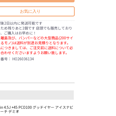
お気に入り
認後2日以内に発送可能です
ため残りあと1個です 店頭でも販売しており
で、ご購入はお早めに！
離島及び、バンパーなどの大型商品(200サイ
るモノ)は送料が別途お見積りとなります。
品につきましては、ご注文前に送料について必
い合わせくださいますようお願い致します。
理番号：
HO26036134
n 4.5J +45 PCD100 グッドイヤー アイスナビ
 マーチ デミオ