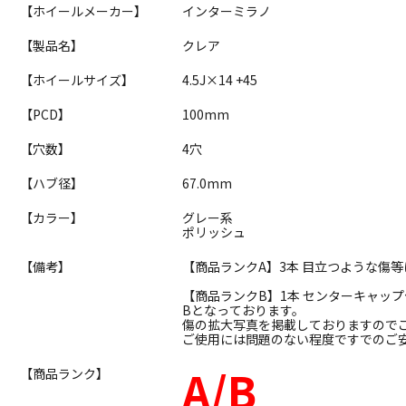
【ホイールメーカー】
インターミラノ
【製品名】
クレア
【ホイールサイズ】
4.5J×14 +45
【PCD】
100mm
【穴数】
4穴
【ハブ径】
67.0mm
【カラー】
グレー系
ポリッシュ
【備考】
【商品ランクA】3本 目立つような傷
【商品ランクB】1本 センターキャッ
Bとなっております。
傷の拡大写真を掲載しておりますので
ご使用には問題のない程度ですでのご
A/B
【商品ランク】