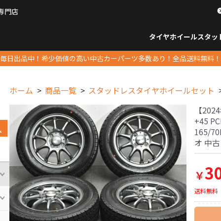
専門店
パーツ販売ナンバーワン
タイヤホイール
スタッ
すべてのサイズ
14インチ以下
15インチ
16インチ
17インチ
18インチ
19インチ
20インチ
21インチ
22インチ
23インチ以上
すべて
14イ
15イン
16イン
17イン
18イン
19イン
20イン
21イン
22イン
23イ
毎日出品中！希少価値の高い中古カーパーツ多数あり！全品送料無料！
ホーム
商品一覧
スタッドレスタイヤホイールセット
【2024
+45 
165/
オ 中
3
￥
送料無料