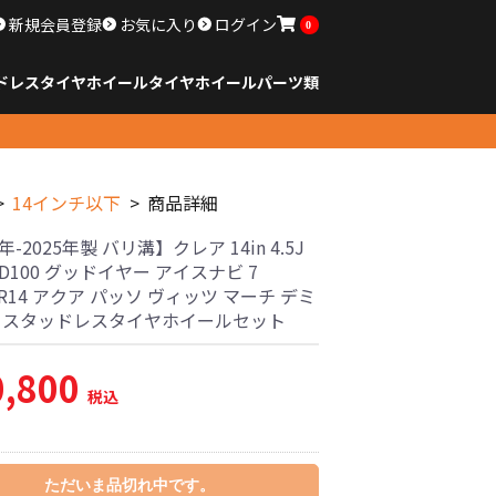
新規会員登録
お気に入り
ログイン
0
ドレスタイヤホイール
タイヤ
ホイール
パーツ類
のサイズ
ンチ以下
チ
チ
チ
チ
チ
チ
チ
チ
ンチ以上
すべてのサイズ
14インチ以下
15インチ
16インチ
17インチ
18インチ
19インチ
20インチ
21インチ
22インチ
23インチ以上
すべてのサイズ
14インチ以下
15インチ
16インチ
17インチ
18インチ
19インチ
20インチ
21インチ
22インチ
23インチ以上
すべてのパーツ
14インチ以下
商品詳細
年-2025年製 バリ溝】クレア 14in 4.5J
PCD100 グッドイヤー アイスナビ 7
70R14 アクア パッソ ヴィッツ マーチ デミ
古 スタッドレスタイヤホイールセット
0,800
税込
ただいま品切れ中です。