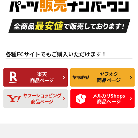
品）
付き
走行距離も少なく、
走行距離も少なく、
A
A
目立つ傷もほとんど
非常に状態の良い中
ない中古品
古品
目立たない程度の使
走行距離・偏磨耗は
B
B
用傷があるが、良質
少ない、劣化のほと
な中古品
んどない中古品
各種ECサイトでもご購入いただけます！
使用感や傷があり、
偏磨耗・劣化は感じ
C
C
比較的きれいな中古
られるが、使用に問
品
題のない中古品
残り溝も少なく、偏
使用感や目立つ傷が
D
D
磨耗がみられ、短期
あり、一般的な中古
間使用できるくらい
品
の中古品
使用感や大きな傷が
即タイヤ交換レベル
J
J
あり、落ちない汚れ
のタイヤ。ジャンク
がある。ジャンク品
品