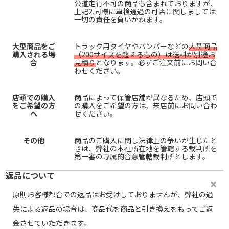
公道走行不可の商品も含まれておりますが、
上記2.同様に車検通過の可否に関しましては
一切の責任を負いかねます。
大型商品をご
トラック用タイヤやバンパーなどの
大型商品
購入される場
（200サイズを超えるもの）は送料が別途お
合
見積り
となります。必ずご注文前にお問い合
わせください。
店頭での購入
商品によって保管店舗が異なるため、店頭で
をご希望の方
の購入をご希望の方は、来店前にお問い合わ
へ
せください。
その他
商品のご購入に関し法律上の争いが生じたと
きは、弊社の本社所在地を管轄する裁判所を
第一審の専属的合意管轄裁判所とします。
返品について
原則お客様都合での返品はお受けしておりませんが、弊社の過
失による返品の場合は、商品代を商品と引き換えをもってご返
金させていただきます。