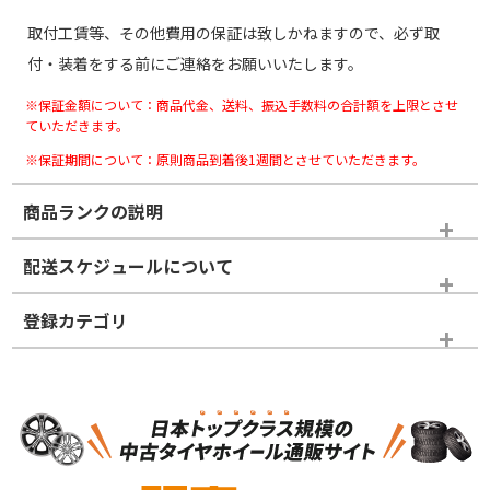
取付工賃等、その他費用の保証は致しかねますので、必ず取
付・装着をする前にご連絡をお願いいたします。
※保証金額について：商品代金、送料、振込手数料の合計額を上限とさせ
ていただきます。
※保証期間について：原則商品到着後1週間とさせていただきます。
商品ランクの説明
※商品ランクは出品者の主観により判断しておりますので、あら
配送スケジュールについて
かじめご了承ください。
登録カテゴリ
ホイールランク
タイヤランク
スタッドレスタイヤホイールセット
N
N
スタッドレスタイヤホイールセット
20インチ
＞
新品・新品未使用品
新品・新品未使用品
新車外し品（新古
S
S
新車外し品（新古
品）、イボ・ライン