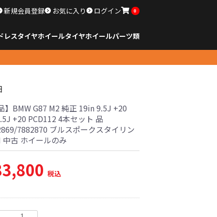
新規会員登録
お気に入り
ログイン
0
ドレスタイヤホイール
タイヤ
ホイール
パーツ類
のサイズ
ンチ以下
チ
チ
チ
チ
チ
チ
チ
チ
ンチ以上
すべてのサイズ
14インチ以下
15インチ
16インチ
17インチ
18インチ
19インチ
20インチ
21インチ
22インチ
23インチ以上
すべてのサイズ
14インチ以下
15インチ
16インチ
17インチ
18インチ
19インチ
20インチ
21インチ
22インチ
23インチ以上
すべてのパーツ
細
BMW G87 M2 純正 19in 9.5J +20
10.5J +20 PCD112 4本セット 品
82869/7882870 ブルスポークスタイリン
M 中古 ホイールのみ
83,800
税込