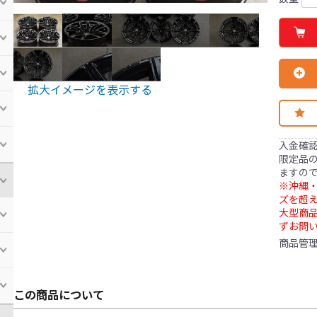
拡大イメージを表示する
入金確
限定品の
ますの
※沖縄・
ズを超え
大型商
ずお問
商品管
この商品について