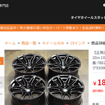
専門店
パーツ販売ナンバーワン
タイヤホイール
スタッ
すべてのサイズ
14インチ以下
15インチ
16インチ
17インチ
18インチ
19インチ
20インチ
21インチ
22インチ
23インチ以上
すべて
14イ
15イン
16イン
17イン
18イン
19イン
20イン
21イン
22イン
23イ
毎日出品中！希少価値の高い中古カーパーツ多数あり！全品送料無料！
ホーム
商品一覧
ホイールのみ
19インチ
商品詳
【正規品】
20in 
番:78
グ930
1
￥
送料無料
数量