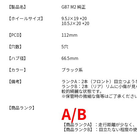
【製品名】
G87 M2 純正
【ホイールサイズ】
9.5J×19 +20
10.5J×20 +20
【PCD】
112mm
【穴数】
5穴
【ハブ径】
66.5mm
【カラー】
ブラック系
【備考】
ランクA：2本（フロント）目立つよう
ランクB：2本（リア）リムに小傷が
較的綺麗な状態です。
※保管時の微細な傷等はご了承くださ
A/B
【商品ランク】
【商品ランクA】：走行距離が少なく
【商品ランクB】：目立たない程度の