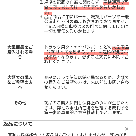
規格の記載の有無に関わらず、
車検通過の可
否に関しましては一切の責任を負いかねま
す。
出品商品に中には一部、競技用パーツや一般
公道走行不可の商品も含まれておりますが、
上記2.同様に車検通過の可否に関しましては
一切の責任を負いかねます。
大型商品をご
トラック用タイヤやバンパーなどの
大型商品
購入される場
（200サイズを超えるもの）は送料が別途お
合
見積り
となります。必ずご注文前にお問い合
わせください。
店頭での購入
商品によって保管店舗が異なるため、店頭で
をご希望の方
の購入をご希望の方は、来店前にお問い合わ
へ
せください。
その他
商品のご購入に関し法律上の争いが生じたと
きは、弊社の本社所在地を管轄する裁判所を
第一審の専属的合意管轄裁判所とします。
返品について
原則お客様都合での返品はお受けしておりませんが、弊社の過