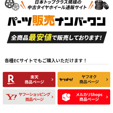
新車外し品（新古
S
S
新車外し品（新古
品）、イボ・ライン
品）
付き
走行距離も少なく、
走行距離も少なく、
A
A
目立つ傷もほとんど
非常に状態の良い中
ない中古品
古品
目立たない程度の使
走行距離・偏磨耗は
B
B
用傷があるが、良質
少ない、劣化のほと
な中古品
んどない中古品
各種ECサイトでもご購入いただけます！
使用感や傷があり、
偏磨耗・劣化は感じ
C
C
比較的きれいな中古
られるが、使用に問
品
題のない中古品
残り溝も少なく、偏
使用感や目立つ傷が
D
D
磨耗がみられ、短期
あり、一般的な中古
間使用できるくらい
品
の中古品
使用感や大きな傷が
即タイヤ交換レベル