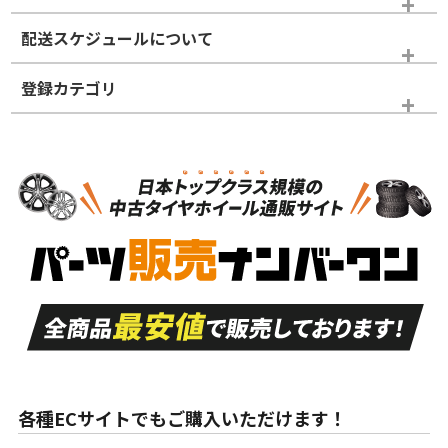
※商品ランクは出品者の主観により判断しておりますので、あら
配送スケジュールについて
かじめご了承ください。
登録カテゴリ
ホイールランク
タイヤランク
タイヤのみ
N
N
タイヤのみ
18インチ
＞
新品・新品未使用品
新品・新品未使用品
新車外し品（新古
S
S
新車外し品（新古
品）、イボ・ライン
品）
付き
走行距離も少なく、
走行距離も少なく、
A
A
目立つ傷もほとんど
非常に状態の良い中
ない中古品
古品
目立たない程度の使
走行距離・偏磨耗は
B
B
用傷があるが、良質
少ない、劣化のほと
な中古品
んどない中古品
各種ECサイトでもご購入いただけます！