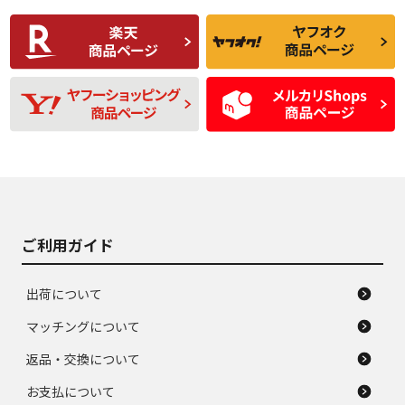
使用感や傷があり、
偏磨耗・劣化は感じ
C
C
比較的きれいな中古
られるが、使用に問
品
題のない中古品
残り溝も少なく、偏
使用感や目立つ傷が
D
D
磨耗がみられ、短期
あり、一般的な中古
間使用できるくらい
品
の中古品
使用感や大きな傷が
即タイヤ交換レベル
J
J
あり、落ちない汚れ
のタイヤ。ジャンク
がある。ジャンク品
品
ご利用ガイド
出荷について
マッチングについて
返品・交換について
お支払について