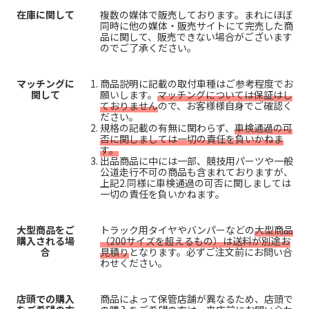
在庫に関して
複数の媒体で販売しております。まれにほぼ
同時に他の媒体・販売サイトにて完売した商
品に関して、販売できない場合がございます
のでご了承ください。
マッチングに
商品説明に記載の取付車種はご参考程度でお
関して
願いします。
マッチングについては保証はし
ておりません
ので、お客様様自身でご確認く
ださい。
規格の記載の有無に関わらず、
車検通過の可
否に関しましては一切の責任を負いかねま
す。
出品商品に中には一部、競技用パーツや一般
公道走行不可の商品も含まれておりますが、
上記2.同様に車検通過の可否に関しましては
一切の責任を負いかねます。
大型商品をご
トラック用タイヤやバンパーなどの
大型商品
購入される場
（200サイズを超えるもの）は送料が別途お
合
見積り
となります。必ずご注文前にお問い合
わせください。
店頭での購入
商品によって保管店舗が異なるため、店頭で