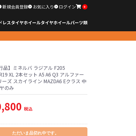
新規会員登録
お気に入り
ログイン
0
ドレスタイヤホイール
タイヤ
ホイール
パーツ類
のサイズ
ンチ以下
チ
チ
チ
チ
チ
チ
チ
チ
ンチ以上
すべてのサイズ
14インチ以下
15インチ
16インチ
17インチ
18インチ
19インチ
20インチ
21インチ
22インチ
23インチ以上
すべてのサイズ
14インチ以下
15インチ
16インチ
17インチ
18インチ
19インチ
20インチ
21インチ
22インチ
23インチ以上
すべてのパーツ
品】ミネルバ ラジアル F205
0R19 XL 2本セット A5 A6 Q3 アルファー
リーズ スカイライン MAZDA6 Eクラス 中
イヤのみ
0,800
税込
ただいま品切れ中です。