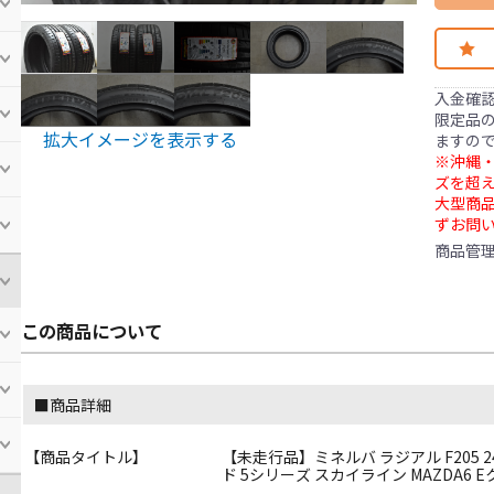
入金確
限定品の
拡大イメージを表示する
ますの
※沖縄・
ズを超え
大型商
ずお問
商品管
この商品について
■商品詳細
【商品タイトル】
【未走行品】ミネルバ ラジアル F205 245/
ド 5シリーズ スカイライン MAZDA6 