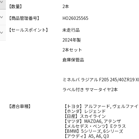
【数量】
2本
【商品管理番号】
HO26025565
【セールスポイント】
未走行品
2024年製
2本セット
倉庫保管品
ミネルバ ラジアル F205 245/40ZR19 X
ラベル付き サマータイヤ2本
【適合車種】
【トヨタ】アルファード, ヴェルファイ
【ホンダ】レジェンド
【日産】スカイライン
【マツダ】MAZDA6, アテンザ
【メルセデス・ベンツ】Eクラス
【BMW】5シリーズ, 6シリーズ
【アウディ】A5, A6, Q3