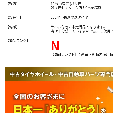
【残溝】
10分山程度 (バリ溝)
残り溝センター付近7.0ｍｍ程度
【製造年】
2024年 48週製造タイヤ
【備考】
ラベル付きの未走行品となります。
溝は十分残っていますので長くご使用
N
【商品ランク】
【商品ランクN】：新品・新品未使用