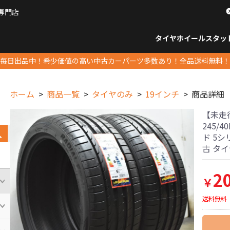
専門店
パーツ販売ナンバーワン
タイヤホイール
スタッ
すべてのサイズ
14インチ以下
15インチ
16インチ
17インチ
18インチ
19インチ
20インチ
21インチ
22インチ
23インチ以上
すべて
14イ
15イン
16イン
17イン
18イン
19イン
20イン
21イン
22イン
23イ
毎日出品中！希少価値の高い中古カーパーツ多数あり！全品送料無料！
ホーム
商品一覧
タイヤのみ
19インチ
商品詳細
【未走行
245/4
ド 5シ
古 タ
2
￥
送料無料