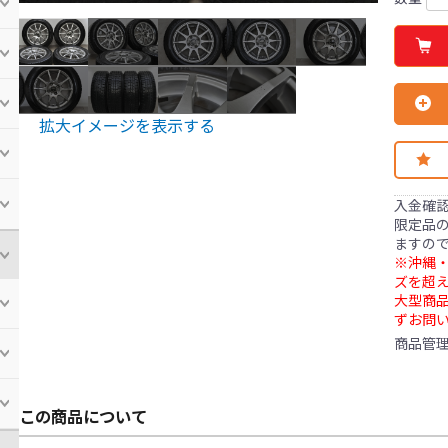
拡大イメージを表示する
入金確
限定品の
ますの
※沖縄・
ズを超え
大型商
ずお問
商品管
この商品について