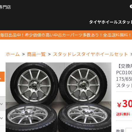
専門店
パーツ販売ナンバーワン
タイヤホイール
スタッ
すべてのサイズ
14インチ以下
15インチ
16インチ
17インチ
18インチ
19インチ
20インチ
21インチ
22インチ
23インチ以上
すべて
14イ
15イン
16イン
17イン
18イン
19イン
20イン
21イン
22イン
23イ
毎日出品中！希少価値の高い中古カーパーツ多数あり！全品送料無料！
ホーム
商品一覧
スタッドレスタイヤホイールセット
【交換用
PCD1
175/
スタッ
3
￥
送料無料
数量