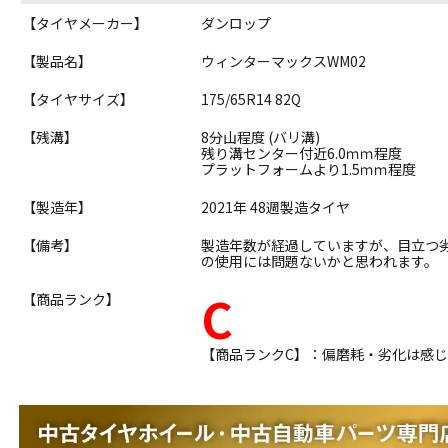
【タイヤメーカー】
ダンロップ
【製品名】
ウィンターマックスWM02
【タイヤサイズ】
175/65R14 82Q
【残溝】
8分山程度 (バリ溝)
残り溝センター付近6.0ｍｍ程度
プラットフォームより1.5ｍｍ程度
【製造年】
2021年 48週製造タイヤ
【備考】
製造年数が経過していますが、目立つ
の使用には問題ないかと思われます。
C
【商品ランク】
【商品ランクC】：偏磨耗・劣化は感