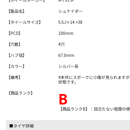
【製品名】
シュナイダー
【ホイールサイズ】
5.5J×14 +38
【PCD】
100mm
【穴数】
4穴
【ハブ径】
67.0mm
【カラー】
シルバー系
【備考】
4本共にスポークに小傷が見られます
状態です。
B
【商品ランク】
【商品ランクB】：目立たない程度の
■タイヤ詳細