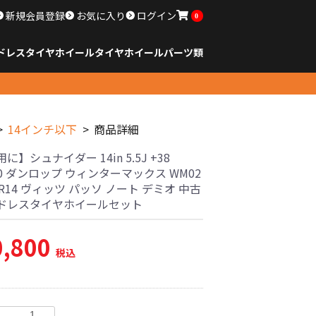
新規会員登録
お気に入り
ログイン
0
ドレスタイヤホイール
タイヤ
ホイール
パーツ類
のサイズ
ンチ以下
チ
チ
チ
チ
チ
チ
チ
チ
ンチ以上
すべてのサイズ
14インチ以下
15インチ
16インチ
17インチ
18インチ
19インチ
20インチ
21インチ
22インチ
23インチ以上
すべてのサイズ
14インチ以下
15インチ
16インチ
17インチ
18インチ
19インチ
20インチ
21インチ
22インチ
23インチ以上
すべてのパーツ
14インチ以下
商品詳細
に】シュナイダー 14in 5.5J +38
00 ダンロップ ウィンターマックス WM02
65R14 ヴィッツ パッソ ノート デミオ 中古
ドレスタイヤホイールセット
0,800
税込