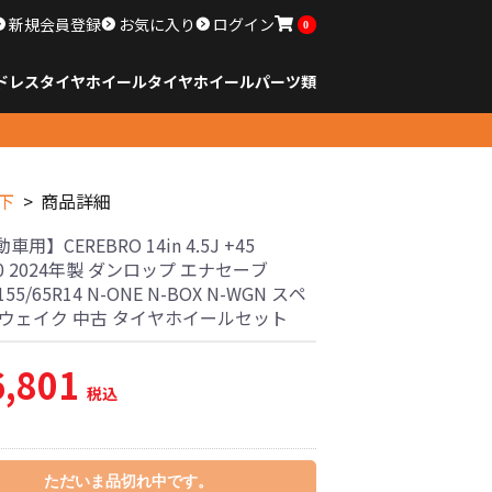
新規会員登録
お気に入り
ログイン
0
ドレスタイヤホイール
タイヤ
ホイール
パーツ類
のサイズ
ンチ以下
チ
チ
チ
チ
チ
チ
チ
チ
ンチ以上
すべてのサイズ
14インチ以下
15インチ
16インチ
17インチ
18インチ
19インチ
20インチ
21インチ
22インチ
23インチ以上
すべてのサイズ
14インチ以下
15インチ
16インチ
17インチ
18インチ
19インチ
20インチ
21インチ
22インチ
23インチ以上
すべてのパーツ
下
商品詳細
用】CEREBRO 14in 4.5J +45
00 2024年製 ダンロップ エナセーブ
 155/65R14 N-ONE N-BOX N-WGN スペ
 ウェイク 中古 タイヤホイールセット
6,801
税込
ただいま品切れ中です。