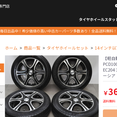
専門店
パーツ販売ナンバーワン
タイヤホイール
スタッ
すべてのサイズ
14インチ以下
15インチ
16インチ
17インチ
18インチ
19インチ
20インチ
21インチ
22インチ
23インチ以上
すべて
14イ
15イン
16イン
17イン
18イン
19イン
20イン
21イン
22イン
23イ
毎日出品中！希少価値の高い中古カーパーツ多数あり！全品送料無料！
ホーム
商品一覧
タイヤホイールセット
14インチ以
【軽自動車
PCD1
EC204
ーシア
3
￥
送料無料