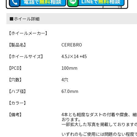
■ホイール詳細
【ホイールメーカー】
【製品名】
CEREBRO
【ホイールサイズ】
4.5J×14 +45
【PCD】
100mm
【穴数】
4穴
【ハブ径】
67.0mm
【カラー】
【備考】
4本とも軽度なダストの付着や腐食、
おります。
一部拡大した写真を掲載しております
いずれのもご使用には問題のない程度