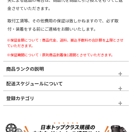
失による返品の場合は、商品代を商品と引き換えをもってご返
金させていただきます。
取付工賃等、その他費用の保証は致しかねますので、必ず取
付・装着をする前にご連絡をお願いいたします。
※保証金額について：商品代金、送料、振込手数料の合計額を上限とさせ
ていただきます。
※保証期間について：原則商品到着後1週間とさせていただきます。
商品ランクの説明
※商品ランクは出品者の主観により判断しておりますので、あら
配送スケジュールについて
かじめご了承ください。
登録カテゴリ
ホイールランク
タイヤランク
スタッドレスタイヤホイールセット
N
N
スタッドレスタイヤホイールセット
17インチ
＞
新品・新品未使用品
新品・新品未使用品