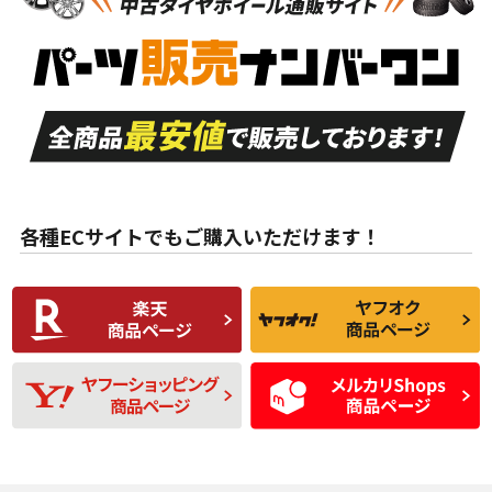
新車外し品（新古
S
S
新車外し品（新古
品）、イボ・ライン
品）
付き
走行距離も少なく、
走行距離も少なく、
A
A
目立つ傷もほとんど
非常に状態の良い中
ない中古品
古品
目立たない程度の使
走行距離・偏磨耗は
B
B
用傷があるが、良質
少ない、劣化のほと
な中古品
んどない中古品
各種ECサイトでもご購入いただけます！
使用感や傷があり、
偏磨耗・劣化は感じ
C
C
比較的きれいな中古
られるが、使用に問
品
題のない中古品
残り溝も少なく、偏
使用感や目立つ傷が
D
D
磨耗がみられ、短期
あり、一般的な中古
間使用できるくらい
品
の中古品
使用感や大きな傷が
即タイヤ交換レベル
J
J
あり、落ちない汚れ
のタイヤ。ジャンク