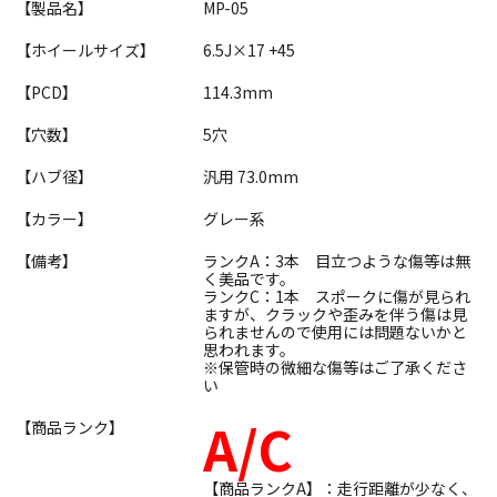
【製品名】
MP-05
【ホイールサイズ】
6.5J×17 +45
【PCD】
114.3mm
【穴数】
5穴
【ハブ径】
汎用 73.0mm
【カラー】
グレー系
【備考】
ランクA：3本 目立つような傷等は無
く美品です。
ランクC：1本 スポークに傷が見られ
ますが、クラックや歪みを伴う傷は見
られませんので使用には問題ないかと
思われます。
※保管時の微細な傷等はご了承くださ
い
A/C
【商品ランク】
【商品ランクA】：走行距離が少なく、