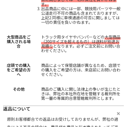
す。
出品商品に中には一部、競技用パーツや一般
公道走行不可の商品も含まれておりますが、
上記2.同様に車検通過の可否に関しましては
一切の責任を負いかねます。
大型商品をご
トラック用タイヤやバンパーなどの
大型商品
購入される場
（200サイズを超えるもの）は送料が別途お
合
見積り
となります。必ずご注文前にお問い合
わせください。
店頭での購入
商品によって保管店舗が異なるため、店頭で
をご希望の方
の購入をご希望の方は、来店前にお問い合わ
へ
せください。
その他
商品のご購入に関し法律上の争いが生じたと
きは、弊社の本社所在地を管轄する裁判所を
第一審の専属的合意管轄裁判所とします。
返品について
原則お客様都合での返品はお受けしておりませんが、弊社の過