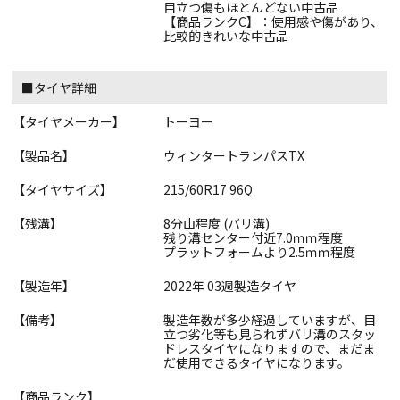
目立つ傷もほとんどない中古品
【商品ランクC】：使用感や傷があり、
比較的きれいな中古品
■タイヤ詳細
【タイヤメーカー】
トーヨー
【製品名】
ウィンタートランパスTX
【タイヤサイズ】
215/60R17 96Q
【残溝】
8分山程度 (バリ溝)
残り溝センター付近7.0ｍｍ程度
プラットフォームより2.5ｍｍ程度
【製造年】
2022年 03週製造タイヤ
【備考】
製造年数が多少経過していますが、目
立つ劣化等も見られずバリ溝のスタッ
ドレスタイヤになりますので、まだま
だ使用できるタイヤになります。
【商品ランク】