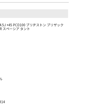
5J +45 PCD100 ブリヂストン ブリザック
ワゴンR スペーシア タント
ル
R14