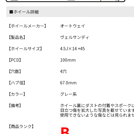
■ホイール詳細
【ホイールメーカー】
オートウェイ
【製品名】
ヴェルサンディ
【ホイールサイズ】
4.5J×14 +45
【PCD】
100mm
【穴数】
4穴
【ハブ径】
67.0mm
【カラー】
グレー系
【備考】
ホイール裏にダストの付着やスポーク
目立つ傷を拡大した写真を載せていま
使用できないような傷などは見られま
B
【商品ランク】