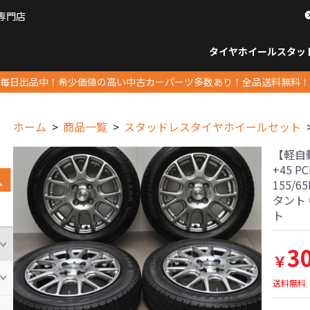
専門店
パーツ販売ナンバーワン
タイヤホイール
スタッ
すべてのサイズ
14インチ以下
15インチ
16インチ
17インチ
18インチ
19インチ
20インチ
21インチ
22インチ
23インチ以上
すべて
14イ
15イン
16イン
17イン
18イン
19イン
20イン
21イン
22イン
23イ
毎日出品中！希少価値の高い中古カーパーツ多数あり！全品送料無料！
ホーム
商品一覧
スタッドレスタイヤホイールセット
【軽自動
+45 
155/
タント
ト
3
￥
送料無料