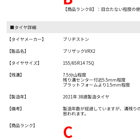
【商品ランクB】：目立たない程度の
■タイヤ詳細
【タイヤメーカー】
ブリヂストン
【製品名】
ブリザックVRX2
【タイヤサイズ】
155/65R14 75Q
【残溝】
7.5分山程度
残り溝センター付近5.5ｍｍ程度
プラットフォームより1.5ｍｍ程度
【製造年】
2021年 38週製造タイヤ
【備考】
製造年数が経過していますが、溝残り
思われます。
C
【商品ランク】