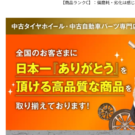
【商品ランクC】：偏磨耗・劣化は感