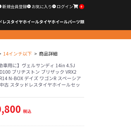
新規会員登録
お気に入り
ログイン
0
ドレスタイヤホイール
タイヤ
ホイール
パーツ類
のサイズ
ンチ以下
チ
チ
チ
チ
チ
チ
チ
チ
ンチ以上
すべてのサイズ
14インチ以下
15インチ
16インチ
17インチ
18インチ
19インチ
20インチ
21インチ
22インチ
23インチ以上
すべてのサイズ
14インチ以下
15インチ
16インチ
17インチ
18インチ
19インチ
20インチ
21インチ
22インチ
23インチ以上
すべてのパーツ
14インチ以下
商品詳細
車用に】ヴェルサンディ 14in 4.5J
PCD100 ブリヂストン ブリザック VRX2
65R14 N-BOX デイズ ワゴンR スペーシア
 中古 スタッドレスタイヤホイールセッ
0,800
税込