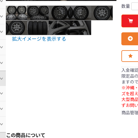
数量
拡大イメージを表示する
入金確
限定品の
ますの
※沖縄・
ズを超え
大型商
ずお問
商品管
この商品について