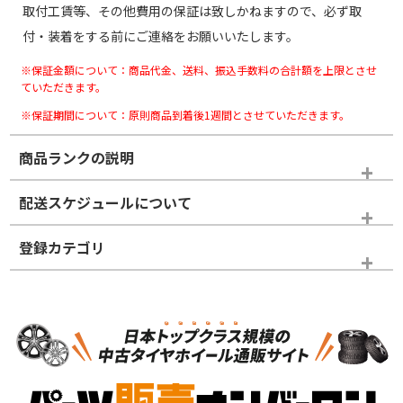
取付工賃等、その他費用の保証は致しかねますので、必ず取
付・装着をする前にご連絡をお願いいたします。
※保証金額について：商品代金、送料、振込手数料の合計額を上限とさせ
ていただきます。
※保証期間について：原則商品到着後1週間とさせていただきます。
商品ランクの説明
※商品ランクは出品者の主観により判断しておりますので、あら
配送スケジュールについて
かじめご了承ください。
登録カテゴリ
ホイールランク
タイヤランク
スタッドレスタイヤホイールセット
N
N
スタッドレスタイヤホイールセット
16インチ
＞
新品・新品未使用品
新品・新品未使用品
新車外し品（新古
S
S
新車外し品（新古
品）、イボ・ライン
品）
付き