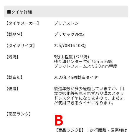
■タイヤ詳細
【タイヤメーカー】
ブリヂストン
【製品名】
ブリザックVRX3
【タイヤサイズ】
225/70R16 103Q
【残溝】
9分山程度 (バリ溝)
残り溝センター付近7.5ｍｍ程度
プラットフォームより3.0ｍｍ程度
【製造年】
2022年 45週製造タイヤ
【備考】
製造年数が多少経過していますが、目
立つ劣化等も見られずバリ溝のスタッ
ドレスタイヤになりますので、まだま
だ使用できるタイヤになります。
B
【商品ランク】
【商品ランクB】：走行距離・偏磨耗は