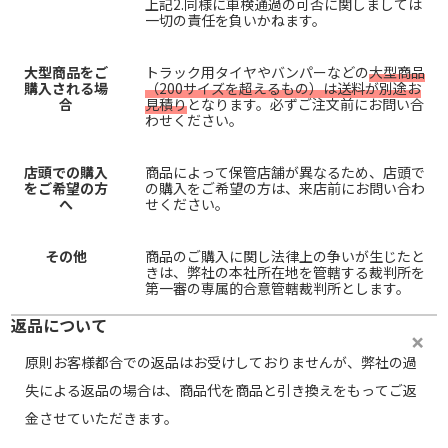
上記2.同様に車検通過の可否に関しましては
一切の責任を負いかねます。
大型商品をご
トラック用タイヤやバンパーなどの
大型商品
購入される場
（200サイズを超えるもの）は送料が別途お
合
見積り
となります。必ずご注文前にお問い合
わせください。
店頭での購入
商品によって保管店舗が異なるため、店頭で
をご希望の方
の購入をご希望の方は、来店前にお問い合わ
へ
せください。
その他
商品のご購入に関し法律上の争いが生じたと
きは、弊社の本社所在地を管轄する裁判所を
第一審の専属的合意管轄裁判所とします。
返品について
原則お客様都合での返品はお受けしておりませんが、弊社の過
失による返品の場合は、商品代を商品と引き換えをもってご返
金させていただきます。