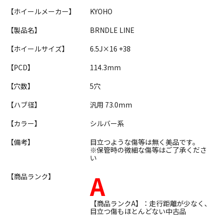
【ホイールメーカー】
KYOHO
【製品名】
BRNDLE LINE
【ホイールサイズ】
6.5J×16 +38
【PCD】
114.3mm
【穴数】
5穴
【ハブ径】
汎用 73.0mm
【カラー】
シルバー系
【備考】
目立つような傷等は無く美品です。
※保管時の微細な傷等はご了承くださ
い
A
【商品ランク】
【商品ランクA】：走行距離が少なく、
目立つ傷もほとんどない中古品