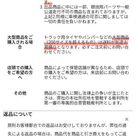
す。
出品商品に中には一部、競技用パーツや一般
公道走行不可の商品も含まれておりますが、
上記2.同様に車検通過の可否に関しましては
一切の責任を負いかねます。
大型商品をご
トラック用タイヤやバンパーなどの
大型商品
購入される場
（200サイズを超えるもの）は送料が別途お
合
見積り
となります。必ずご注文前にお問い合
わせください。
店頭での購入
商品によって保管店舗が異なるため、店頭で
をご希望の方
の購入をご希望の方は、来店前にお問い合わ
へ
せください。
その他
商品のご購入に関し法律上の争いが生じたと
きは、弊社の本社所在地を管轄する裁判所を
第一審の専属的合意管轄裁判所とします。
返品について
原則お客様都合での返品はお受けしておりませんが、弊社の過
失による返品の場合は、商品代を商品と引き換えをもってご返