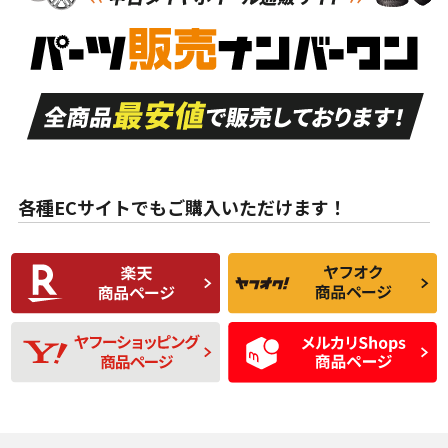
新車外し品（新古
S
S
新車外し品（新古
品）、イボ・ライン
品）
付き
走行距離も少なく、
走行距離も少なく、
A
A
目立つ傷もほとんど
非常に状態の良い中
ない中古品
古品
目立たない程度の使
走行距離・偏磨耗は
B
B
用傷があるが、良質
少ない、劣化のほと
な中古品
んどない中古品
各種ECサイトでもご購入いただけます！
使用感や傷があり、
偏磨耗・劣化は感じ
C
C
比較的きれいな中古
られるが、使用に問
品
題のない中古品
残り溝も少なく、偏
使用感や目立つ傷が
D
D
磨耗がみられ、短期
あり、一般的な中古
間使用できるくらい
品
の中古品
使用感や大きな傷が
即タイヤ交換レベル
J
J
あり、落ちない汚れ
のタイヤ。ジャンク
がある。ジャンク品
品