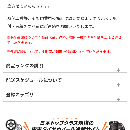
金させていただきます。
取付工賃等、その他費用の保証は致しかねますので、必ず取
付・装着をする前にご連絡をお願いいたします。
※保証金額について：商品代金、送料、振込手数料の合計額を上限とさせ
ていただきます。
※保証期間について：原則商品到着後1週間とさせていただきます。
商品ランクの説明
※商品ランクは出品者の主観により判断しておりますので、あら
配送スケジュールについて
かじめご了承ください。
登録カテゴリ
ホイールランク
タイヤランク
スタッドレスタイヤホイールセット
N
N
スタッドレスタイヤホイールセット
17インチ
＞
新品・新品未使用品
新品・新品未使用品