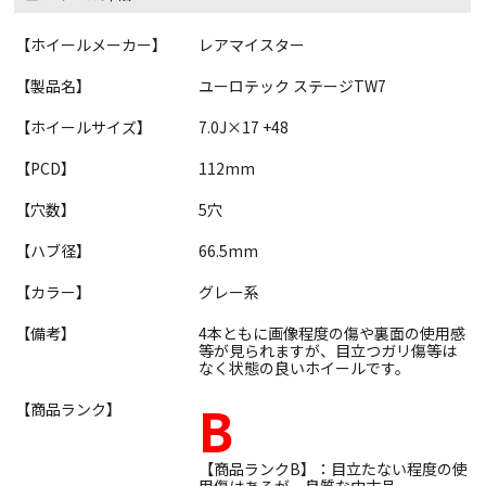
【ホイールメーカー】
レアマイスター
【製品名】
ユーロテック ステージTW7
【ホイールサイズ】
7.0J×17 +48
【PCD】
112mm
【穴数】
5穴
【ハブ径】
66.5mm
【カラー】
グレー系
【備考】
4本ともに画像程度の傷や裏面の使用感
等が見られますが、目立つガリ傷等は
なく状態の良いホイールです。
B
【商品ランク】
【商品ランクB】：目立たない程度の使