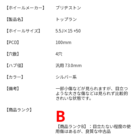
【ホイールメーカー】
ブリヂストン
【製品名】
トップラン
【ホイールサイズ】
5.5J×15 +50
【PCD】
100mm
【穴数】
4穴
【ハブ径】
汎用 73.0mm
【カラー】
シルバー系
【備考】
一部小傷などが見られますが、目立つ
ような大きな傷などは見られず比較的
きれいな状態です。
B
【商品ランク】
【商品ランクB】：目立たない程度の使
用傷はあるが、良質な中古品