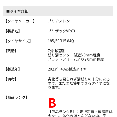
■タイヤ詳細
【タイヤメーカー】
ブリヂストン
【製品名】
ブリザックVRX3
【タイヤサイズ】
185/60R15 84Q
【残溝】
7分山程度
残り溝センター付近5.0ｍｍ程度
プラットフォームより2.0ｍｍ程度
【製造年】
2023年 48週製造タイヤ
【備考】
劣化等も見られず溝残りの十分にある
ので、まだまだ使用できるタイヤにな
ります。
B
【商品ランク】
【商品ランクB】：走行距離・偏磨耗は
少ない、劣化のほとんどない中古品