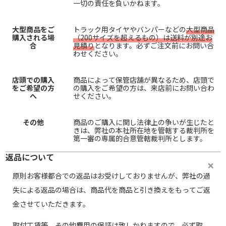
一切の責任を負いかねます。
大型商品をご
トラック用タイヤやバンパーなどの
大型商品
購入される場
（200サイズを超えるもの）は送料が別途お
合
見積り
となります。必ずご注文前にお問い合
わせください。
店頭での購入
商品によって保管店舗が異なるため、店頭で
をご希望の方
の購入をご希望の方は、来店前にお問い合わ
へ
せください。
その他
商品のご購入に関し法律上の争いが生じたと
きは、弊社の本社所在地を管轄する裁判所を
第一審の専属的合意管轄裁判所とします。
返品について
原則お客様都合での返品はお受けしておりませんが、弊社の過
失による返品の場合は、商品代を商品と引き換えをもってご返
金させていただきます。
取付工賃等、その他費用の保証は致しかねますので、必ず取