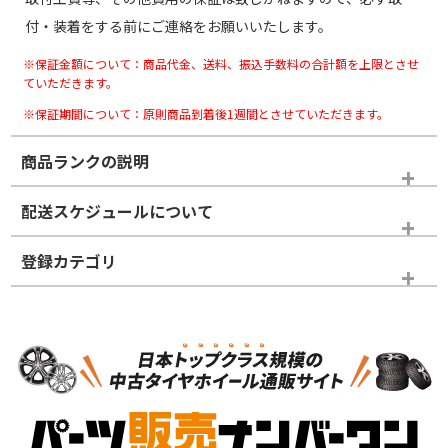
付・装着をする前にご連絡をお願いいたします。
※保証金額について：商品代金、送料、振込手数料の合計額を上限とさせ
ていただきます。
※保証期間について：原則商品到着後1週間とさせていただきます。
商品ランクの説明
※商品ランクは出品者の主観により判断しておりますので、あら
配送スケジュールについて
かじめご了承ください。
登録カテゴリ
ホイールランク
タイヤランク
スタッドレスタイヤホイールセット
N
N
スタッドレスタイヤホイールセット
15インチ
＞
新品・新品未使用品
新品・新品未使用品
新車外し品（新古
S
S
新車外し品（新古
品）、イボ・ライン
品）
付き