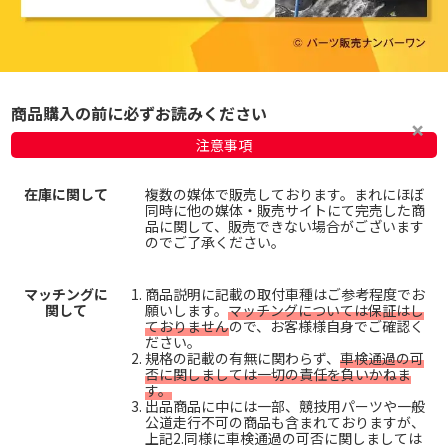
商品購入の前に必ずお読みください
注意事項
在庫に関して
複数の媒体で販売しております。まれにほぼ
同時に他の媒体・販売サイトにて完売した商
品に関して、販売できない場合がございます
のでご了承ください。
マッチングに
商品説明に記載の取付車種はご参考程度でお
関して
願いします。
マッチングについては保証はし
ておりません
ので、お客様様自身でご確認く
ださい。
規格の記載の有無に関わらず、
車検通過の可
否に関しましては一切の責任を負いかねま
す。
出品商品に中には一部、競技用パーツや一般
公道走行不可の商品も含まれておりますが、
上記2.同様に車検通過の可否に関しましては