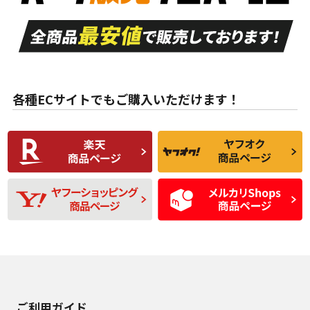
走行距離も少なく、
走行距離も少なく、
A
A
目立つ傷もほとんど
非常に状態の良い中
ない中古品
古品
目立たない程度の使
走行距離・偏磨耗は
B
B
用傷があるが、良質
少ない、劣化のほと
な中古品
んどない中古品
各種ECサイトでもご購入いただけます！
使用感や傷があり、
偏磨耗・劣化は感じ
C
C
比較的きれいな中古
られるが、使用に問
品
題のない中古品
残り溝も少なく、偏
使用感や目立つ傷が
D
D
磨耗がみられ、短期
あり、一般的な中古
間使用できるくらい
品
の中古品
使用感や大きな傷が
即タイヤ交換レベル
J
J
あり、落ちない汚れ
のタイヤ。ジャンク
がある。ジャンク品
品
ご利用ガイド