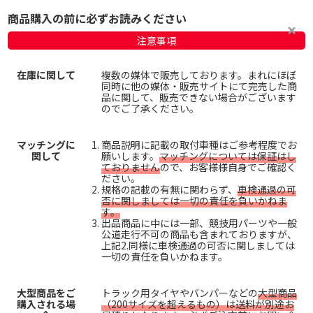
商品購入の前に必ずお読みください
注意事項
在庫に関して
複数の媒体で販売しております。まれにほぼ
同時に他の媒体・販売サイトにて完売した商
品に関して、販売できない場合がございます
のでご了承ください。
マッチングに
商品説明に記載の取付車種はご参考程度でお
関して
願いします。
マッチングについては保証はし
ておりません
ので、お客様様自身でご確認く
ださい。
規格の記載の有無に関わらず、
車検通過の可
否に関しましては一切の責任を負いかねま
す。
出品商品に中には一部、競技用パーツや一般
公道走行不可の商品も含まれておりますが、
上記2.同様に車検通過の可否に関しましては
一切の責任を負いかねます。
大型商品をご
トラック用タイヤやバンパーなどの
大型商品
購入される場
（200サイズを超えるもの）は送料が別途お