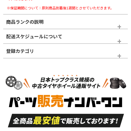
※保証期間について：原則商品到着後1週間とさせていただきます。
商品ランクの説明
※商品ランクは出品者の主観により判断しておりますので、あら
配送スケジュールについて
かじめご了承ください。
登録カテゴリ
ホイールランク
タイヤランク
スタッドレスタイヤホイールセット
N
N
スタッドレスタイヤホイールセット
16インチ
＞
新品・新品未使用品
新品・新品未使用品
新車外し品（新古
S
S
新車外し品（新古
品）、イボ・ライン
品）
付き
走行距離も少なく、
走行距離も少なく、
A
A
目立つ傷もほとんど
非常に状態の良い中
ない中古品
古品