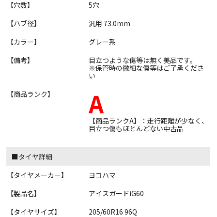
【穴数】
5穴
【ハブ径】
汎用 73.0mm
【カラー】
グレー系
【備考】
目立つような傷等は無く美品です。
※保管時の微細な傷等はご了承くださ
い
A
【商品ランク】
【商品ランクA】：走行距離が少なく、
目立つ傷もほとんどない中古品
■タイヤ詳細
【タイヤメーカー】
ヨコハマ
【製品名】
アイスガードiG60
【タイヤサイズ】
205/60R16 96Q