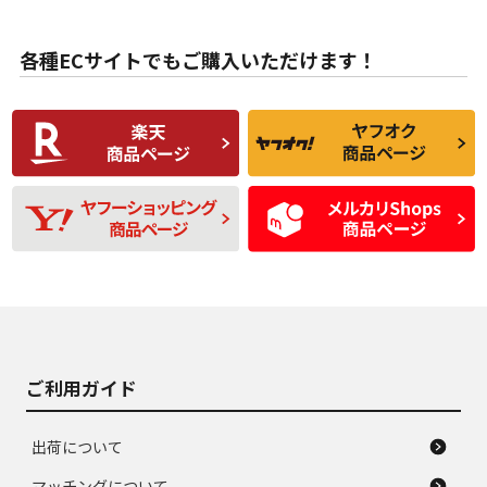
目立たない程度の使
走行距離・偏磨耗は
B
B
用傷があるが、良質
少ない、劣化のほと
な中古品
んどない中古品
各種ECサイトでもご購入いただけます！
使用感や傷があり、
偏磨耗・劣化は感じ
C
C
比較的きれいな中古
られるが、使用に問
品
題のない中古品
残り溝も少なく、偏
使用感や目立つ傷が
D
D
磨耗がみられ、短期
あり、一般的な中古
間使用できるくらい
品
の中古品
使用感や大きな傷が
即タイヤ交換レベル
J
J
あり、落ちない汚れ
のタイヤ。ジャンク
がある。ジャンク品
品
ご利用ガイド
出荷について
マッチングについて