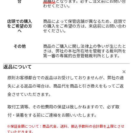
合
見積り
となります。必ずご注文前にお問い合
わせください。
店頭での購入
商品によって保管店舗が異なるため、店頭で
をご希望の方
の購入をご希望の方は、来店前にお問い合わ
へ
せください。
その他
商品のご購入に関し法律上の争いが生じたと
きは、弊社の本社所在地を管轄する裁判所を
第一審の専属的合意管轄裁判所とします。
返品について
原則お客様都合での返品はお受けしておりませんが、弊社の過
失による返品の場合は、商品代を商品と引き換えをもってご返
金させていただきます。
取付工賃等、その他費用の保証は致しかねますので、必ず取
付・装着をする前にご連絡をお願いいたします。
※保証金額について：商品代金、送料、振込手数料の合計額を上限とさせ
ていただきます。