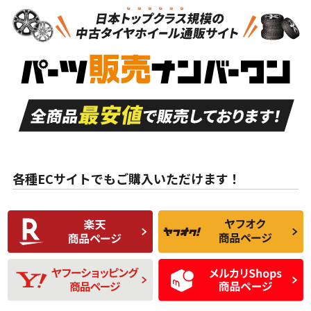
新車外し品（新古
S
S
新車外し品（新古
品）、イボ・ライン
品）
付き
走行距離も少なく、
走行距離も少なく、
A
A
目立つ傷もほとんど
非常に状態の良い中
ない中古品
古品
目立たない程度の使
走行距離・偏磨耗は
B
B
用傷があるが、良質
少ない、劣化のほと
な中古品
んどない中古品
各種ECサイトでもご購入いただけます！
使用感や傷があり、
偏磨耗・劣化は感じ
C
C
比較的きれいな中古
られるが、使用に問
品
題のない中古品
残り溝も少なく、偏
使用感や目立つ傷が
D
D
磨耗がみられ、短期
あり、一般的な中古
間使用できるくらい
品
の中古品