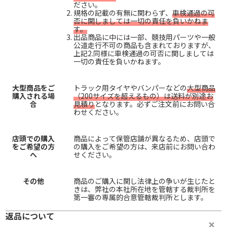
ださい。
規格の記載の有無に関わらず、
車検通過の可
否に関しましては一切の責任を負いかねま
す。
出品商品に中には一部、競技用パーツや一般
公道走行不可の商品も含まれておりますが、
上記2.同様に車検通過の可否に関しましては
一切の責任を負いかねます。
大型商品をご
トラック用タイヤやバンパーなどの
大型商品
購入される場
（200サイズを超えるもの）は送料が別途お
合
見積り
となります。必ずご注文前にお問い合
わせください。
店頭での購入
商品によって保管店舗が異なるため、店頭で
をご希望の方
の購入をご希望の方は、来店前にお問い合わ
へ
せください。
その他
商品のご購入に関し法律上の争いが生じたと
きは、弊社の本社所在地を管轄する裁判所を
第一審の専属的合意管轄裁判所とします。
返品について