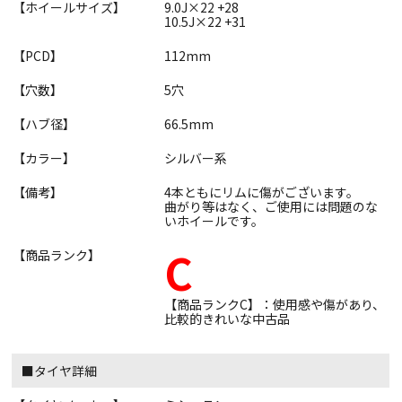
【ホイールサイズ】
9.0J×22 +28
10.5J×22 +31
【PCD】
112mm
【穴数】
5穴
【ハブ径】
66.5mm
【カラー】
シルバー系
【備考】
4本ともにリムに傷がございます。
曲がり等はなく、ご使用には問題のな
いホイールです。
C
【商品ランク】
【商品ランクC】：使用感や傷があり、
比較的きれいな中古品
■タイヤ詳細