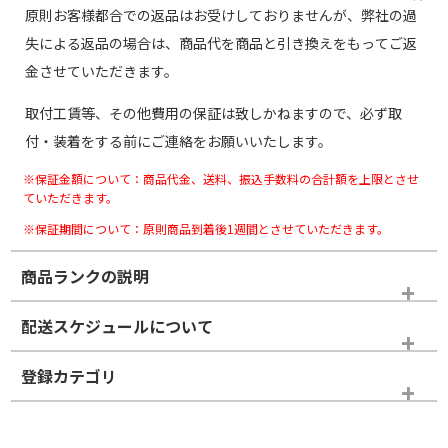
原則お客様都合での返品はお受けしておりませんが、弊社の過
失による返品の場合は、商品代を商品と引き換えをもってご返
金させていただきます。
取付工賃等、その他費用の保証は致しかねますので、必ず取
付・装着をする前にご連絡をお願いいたします。
※保証金額について：商品代金、送料、振込手数料の合計額を上限とさせ
ていただきます。
※保証期間について：原則商品到着後1週間とさせていただきます。
商品ランクの説明
※商品ランクは出品者の主観により判断しておりますので、あら
配送スケジュールについて
かじめご了承ください。
登録カテゴリ
ホイールランク
タイヤランク
タイヤホイールセット
N
N
タイヤホイールセット
22インチ
＞
新品・新品未使用品
新品・新品未使用品