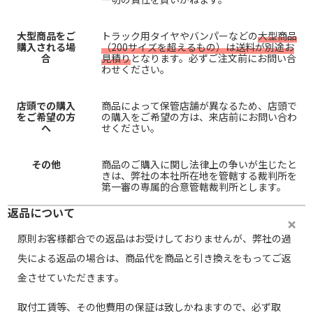
大型商品をご
トラック用タイヤやバンパーなどの
大型商品
購入される場
（200サイズを超えるもの）は送料が別途お
合
見積り
となります。必ずご注文前にお問い合
わせください。
店頭での購入
商品によって保管店舗が異なるため、店頭で
をご希望の方
の購入をご希望の方は、来店前にお問い合わ
へ
せください。
その他
商品のご購入に関し法律上の争いが生じたと
きは、弊社の本社所在地を管轄する裁判所を
第一審の専属的合意管轄裁判所とします。
返品について
原則お客様都合での返品はお受けしておりませんが、弊社の過
失による返品の場合は、商品代を商品と引き換えをもってご返
金させていただきます。
取付工賃等、その他費用の保証は致しかねますので、必ず取