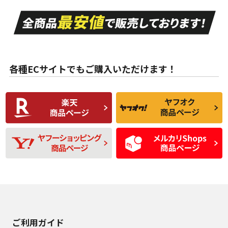
走行距離も少なく、
走行距離も少なく、
A
A
目立つ傷もほとんど
非常に状態の良い中
ない中古品
古品
目立たない程度の使
走行距離・偏磨耗は
B
B
用傷があるが、良質
少ない、劣化のほと
な中古品
んどない中古品
各種ECサイトでもご購入いただけます！
使用感や傷があり、
偏磨耗・劣化は感じ
C
C
比較的きれいな中古
られるが、使用に問
品
題のない中古品
残り溝も少なく、偏
使用感や目立つ傷が
D
D
磨耗がみられ、短期
あり、一般的な中古
間使用できるくらい
品
の中古品
使用感や大きな傷が
即タイヤ交換レベル
J
J
あり、落ちない汚れ
のタイヤ。ジャンク
がある。ジャンク品
品
ご利用ガイド