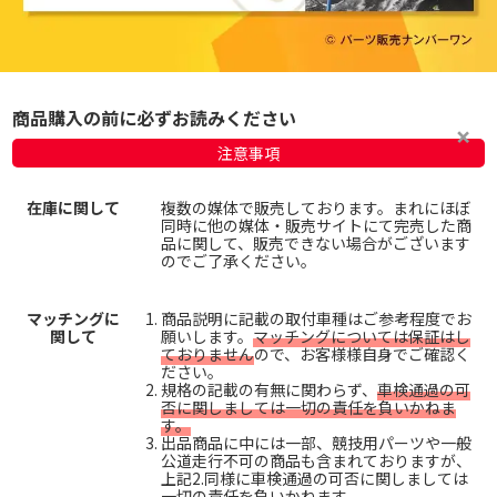
商品購入の前に必ずお読みください
注意事項
在庫に関して
複数の媒体で販売しております。まれにほぼ
同時に他の媒体・販売サイトにて完売した商
品に関して、販売できない場合がございます
のでご了承ください。
マッチングに
商品説明に記載の取付車種はご参考程度でお
関して
願いします。
マッチングについては保証はし
ておりません
ので、お客様様自身でご確認く
ださい。
規格の記載の有無に関わらず、
車検通過の可
否に関しましては一切の責任を負いかねま
す。
出品商品に中には一部、競技用パーツや一般
公道走行不可の商品も含まれておりますが、
上記2.同様に車検通過の可否に関しましては
一切の責任を負いかねます。