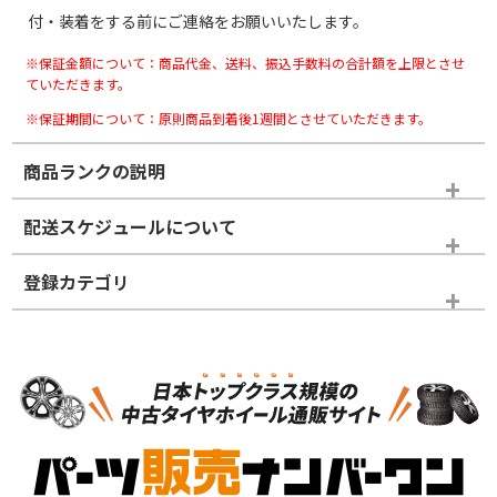
付・装着をする前にご連絡をお願いいたします。
※保証金額について：商品代金、送料、振込手数料の合計額を上限とさせ
ていただきます。
※保証期間について：原則商品到着後1週間とさせていただきます。
商品ランクの説明
※商品ランクは出品者の主観により判断しておりますので、あら
配送スケジュールについて
かじめご了承ください。
登録カテゴリ
ホイールランク
タイヤランク
スタッドレスタイヤホイールセット
N
N
スタッドレスタイヤホイールセット
16インチ
＞
新品・新品未使用品
新品・新品未使用品
新車外し品（新古
S
S
新車外し品（新古
品）、イボ・ライン
品）
付き