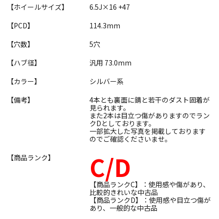
【ホイールサイズ】
6.5J×16 +47
【PCD】
114.3mm
【穴数】
5穴
【ハブ径】
汎用 73.0mm
【カラー】
シルバー系
【備考】
4本とも裏面に錆と若干のダスト固着が
見られます。
また2本は目立つ傷がありますのでラン
クDとしております。
一部拡大した写真を掲載しております
のでご確認くださいませ。
C/D
【商品ランク】
【商品ランクC】：使用感や傷があり、
比較的きれいな中古品
【商品ランクD】：使用感や目立つ傷が
あり、一般的な中古品