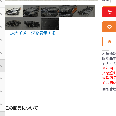
拡大イメージを表示する
入金確
限定品の
ますの
※沖縄・
ズを超え
大型商
ずお問
商品管
この商品について