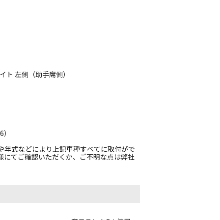
ッドライト 左側（助手席側）
46）
や年式などにより上記車種すべてに取付がで
様にてご確認いただくか、ご不明な点は弊社
。