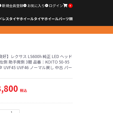
新規会員登録
お気に入り
ログイン
0
ドレスタイヤホイール
タイヤ
ホイール
パーツ類
のサイズ
ンチ以下
チ
チ
チ
チ
チ
チ
チ
チ
ンチ以上
すべてのサイズ
14インチ以下
15インチ
16インチ
17インチ
18インチ
19インチ
20インチ
21インチ
22インチ
23インチ以上
すべてのサイズ
14インチ以下
15インチ
16インチ
17インチ
18インチ
19インチ
20インチ
21インチ
22インチ
23インチ以上
すべてのパーツ
好】レクサス LS600h 純正 LED ヘッド
左側 助手席側 3眼 品番：KOITO 50-95
 UVF45 UVF46 ノーマル戻し 中古 パー
3,800
税込