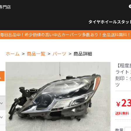
専門店
パーツ販売ナンバーワン
タイヤホイール
スタッ
すべてのサイズ
14インチ以下
15インチ
16インチ
17インチ
18インチ
19インチ
20インチ
21インチ
22インチ
23インチ以上
すべて
14イ
15イン
16イン
17イン
18イン
19イン
20イン
21イン
22イン
23イ
毎日出品中！希少価値の高い中古カーパーツ多数あり！全品送料無料！
ホーム
商品一覧
パーツ
商品詳細
【程度良
ライト 
刻印：タ
ツ
2
￥
送料無料
数量