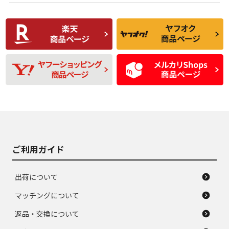
使用感や傷があり、
偏磨耗・劣化は感じ
C
C
比較的きれいな中古
られるが、使用に問
品
題のない中古品
残り溝も少なく、偏
使用感や目立つ傷が
D
D
磨耗がみられ、短期
あり、一般的な中古
間使用できるくらい
品
の中古品
使用感や大きな傷が
即タイヤ交換レベル
J
J
あり、落ちない汚れ
のタイヤ。ジャンク
がある。ジャンク品
品
ご利用ガイド
出荷について
マッチングについて
返品・交換について