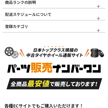
商品ランクの説明
※商品ランクは出品者の主観により判断しておりますので、あら
配送スケジュールについて
かじめご了承ください。
登録カテゴリ
ホイールランク
タイヤランク
ホイールのみ
N
N
ホイールのみ
20インチ
＞
新品・新品未使用品
新品・新品未使用品
新車外し品（新古
S
S
新車外し品（新古
品）、イボ・ライン
品）
付き
走行距離も少なく、
走行距離も少なく、
A
A
目立つ傷もほとんど
非常に状態の良い中
ない中古品
古品
目立たない程度の使
走行距離・偏磨耗は
B
B
用傷があるが、良質
少ない、劣化のほと
な中古品
んどない中古品
各種ECサイトでもご購入いただけます！