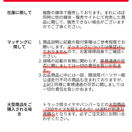
在庫に関して
複数の媒体で販売しております。まれにほぼ
同時に他の媒体・販売サイトにて完売した商
品に関して、販売できない場合がございます
のでご了承ください。
マッチングに
商品説明に記載の取付車種はご参考程度でお
関して
願いします。
マッチングについては保証はし
ておりません
ので、お客様様自身でご確認く
ださい。
規格の記載の有無に関わらず、
車検通過の可
否に関しましては一切の責任を負いかねま
す。
出品商品に中には一部、競技用パーツや一般
公道走行不可の商品も含まれておりますが、
上記2.同様に車検通過の可否に関しましては
一切の責任を負いかねます。
大型商品をご
トラック用タイヤやバンパーなどの
大型商品
購入される場
（200サイズを超えるもの）は送料が別途お
合
見積り
となります。必ずご注文前にお問い合
わせください。