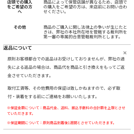
店頭での購入
商品によって保管店舗が異なるため、店頭で
をご希望の方
の購入をご希望の方は、来店前にお問い合わ
へ
せください。
その他
商品のご購入に関し法律上の争いが生じたと
きは、弊社の本社所在地を管轄する裁判所を
第一審の専属的合意管轄裁判所とします。
返品について
原則お客様都合での返品はお受けしておりませんが、弊社の過
失による返品の場合は、商品代を商品と引き換えをもってご返
金させていただきます。
取付工賃等、その他費用の保証は致しかねますので、必ず取
付・装着をする前にご連絡をお願いいたします。
※保証金額について：商品代金、送料、振込手数料の合計額を上限とさせ
ていただきます。
※保証期間について：原則商品到着後1週間とさせていただきます。