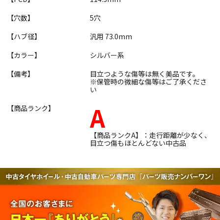
【穴数】
5穴
【ハブ径】
汎用 73.0mm
【カラー】
シルバー系
【備考】
目立つような傷等は無く美品です。
※保管時の微細な傷等はご了承くださ
い
A
【商品ランク】
【商品ランクA】：走行距離が少なく、
目立つ傷もほとんどない中古品