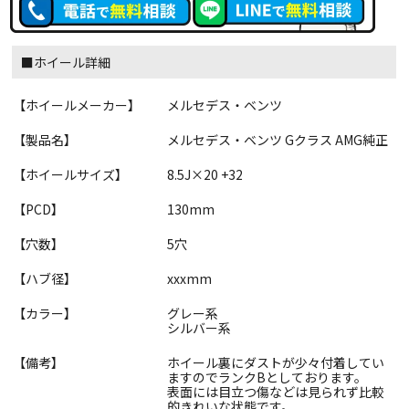
■ホイール詳細
【ホイールメーカー】
メルセデス・ベンツ
【製品名】
メルセデス・ベンツ Gクラス AMG純正
【ホイールサイズ】
8.5J×20 +32
【PCD】
130mm
【穴数】
5穴
【ハブ径】
xxxmm
【カラー】
グレー系
シルバー系
【備考】
ホイール裏にダストが少々付着してい
ますのでランクBとしております。
表面には目立つ傷などは見られず比較
的きれいな状態です。