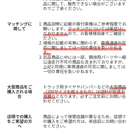
品に関して、販売できない場合がございます
のでご了承ください。
マッチングに
商品説明に記載の取付車種はご参考程度でお
関して
願いします。
マッチングについては保証はし
ておりません
ので、お客様様自身でご確認く
ださい。
規格の記載の有無に関わらず、
車検通過の可
否に関しましては一切の責任を負いかねま
す。
出品商品に中には一部、競技用パーツや一般
公道走行不可の商品も含まれておりますが、
上記2.同様に車検通過の可否に関しましては
一切の責任を負いかねます。
大型商品をご
トラック用タイヤやバンパーなどの
大型商品
購入される場
（200サイズを超えるもの）は送料が別途お
合
見積り
となります。必ずご注文前にお問い合
わせください。
店頭での購入
商品によって保管店舗が異なるため、店頭で
をご希望の方
の購入をご希望の方は、来店前にお問い合わ
へ
せください。