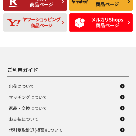
品
題のない中古品
残り溝も少なく、偏
使用感や目立つ傷が
D
D
磨耗がみられ、短期
あり、一般的な中古
間使用できるくらい
品
の中古品
使用感や大きな傷が
即タイヤ交換レベル
J
J
あり、落ちない汚れ
のタイヤ。ジャンク
がある。ジャンク品
品
ご利用ガイド
出荷について
マッチングについて
返品・交換について
お支払について
代引受取辞退(拒否)について