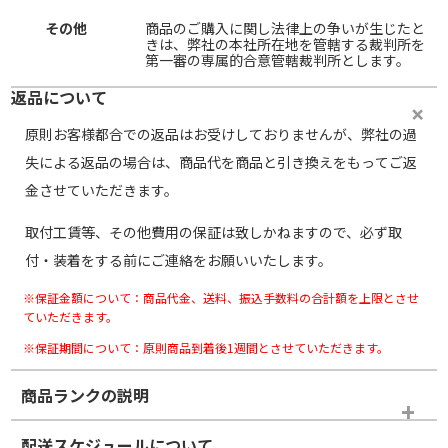
その他
商品のご購入に関し法律上の争いが生じたと
きは、弊社の本社所在地を管轄する裁判所を
第一審の専属的合意管轄裁判所とします。
返品について
原則お客様都合での返品はお受けしておりませんが、弊社の過
失による返品の場合は、商品代を商品と引き換えをもってご返
金させていただきます。
取付工賃等、その他費用の保証は致しかねますので、必ず取
付・装着をする前にご連絡をお願いいたします。
※保証金額について：商品代金、送料、振込手数料の合計額を上限とさせ
ていただきます。
※保証期間について：原則商品到着後1週間とさせていただきます。
商品ランクの説明
※商品ランクは出品者の主観により判断しておりますので、あら
配送スケジュールについて
かじめご了承ください。