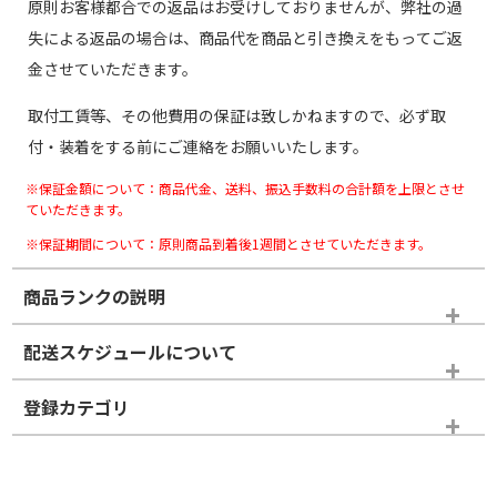
原則お客様都合での返品はお受けしておりませんが、弊社の過
失による返品の場合は、商品代を商品と引き換えをもってご返
金させていただきます。
取付工賃等、その他費用の保証は致しかねますので、必ず取
付・装着をする前にご連絡をお願いいたします。
※保証金額について：商品代金、送料、振込手数料の合計額を上限とさせ
ていただきます。
※保証期間について：原則商品到着後1週間とさせていただきます。
商品ランクの説明
※商品ランクは出品者の主観により判断しておりますので、あら
配送スケジュールについて
かじめご了承ください。
登録カテゴリ
ホイールランク
タイヤランク
タイヤホイールセット
N
N
タイヤホイールセット
20インチ
＞
新品・新品未使用品
新品・新品未使用品