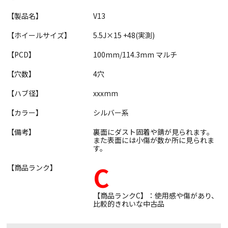
【製品名】
V13
【ホイールサイズ】
5.5J×15 +48(実測)
【PCD】
100mm/114.3mm マルチ
【穴数】
4穴
【ハブ径】
xxxmm
【カラー】
シルバー系
【備考】
裏面にダスト固着や錆が見られます。
また表面には小傷が数か所に見られま
す。
C
【商品ランク】
【商品ランクC】：使用感や傷があり、
比較的きれいな中古品