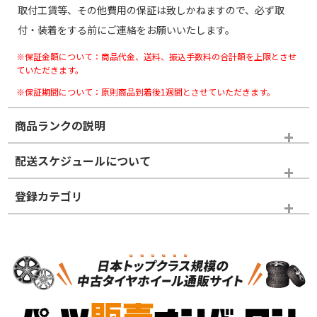
取付工賃等、その他費用の保証は致しかねますので、必ず取
付・装着をする前にご連絡をお願いいたします。
※保証金額について：商品代金、送料、振込手数料の合計額を上限とさせ
ていただきます。
※保証期間について：原則商品到着後1週間とさせていただきます。
商品ランクの説明
※商品ランクは出品者の主観により判断しておりますので、あら
配送スケジュールについて
かじめご了承ください。
登録カテゴリ
ホイールランク
タイヤランク
スタッドレスタイヤホイールセット
N
N
スタッドレスタイヤホイールセット
15インチ
＞
新品・新品未使用品
新品・新品未使用品
新車外し品（新古
S
S
新車外し品（新古
品）、イボ・ライン
品）
付き