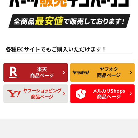
走行距離も少なく、
走行距離も少なく、
A
A
目立つ傷もほとんど
非常に状態の良い中
ない中古品
古品
目立たない程度の使
走行距離・偏磨耗は
B
B
用傷があるが、良質
少ない、劣化のほと
な中古品
んどない中古品
各種ECサイトでもご購入いただけます！
使用感や傷があり、
偏磨耗・劣化は感じ
C
C
比較的きれいな中古
られるが、使用に問
品
題のない中古品
残り溝も少なく、偏
使用感や目立つ傷が
D
D
磨耗がみられ、短期
あり、一般的な中古
間使用できるくらい
品
の中古品
使用感や大きな傷が
即タイヤ交換レベル
J
J
あり、落ちない汚れ
のタイヤ。ジャンク
がある。ジャンク品
品