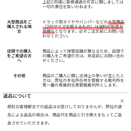
上記2.同様に車検通過の可否に関しましては
一切の責任を負いかねます。
大型商品をご
トラック用タイヤやバンパーなどの
大型商品
購入される場
（200サイズを超えるもの）は送料が別途お
合
見積り
となります。必ずご注文前にお問い合
わせください。
店頭での購入
商品によって保管店舗が異なるため、店頭で
をご希望の方
の購入をご希望の方は、来店前にお問い合わ
へ
せください。
その他
商品のご購入に関し法律上の争いが生じたと
きは、弊社の本社所在地を管轄する裁判所を
第一審の専属的合意管轄裁判所とします。
返品について
原則お客様都合での返品はお受けしておりませんが、弊社の過
失による返品の場合は、商品代を商品と引き換えをもってご返
金させていただきます。