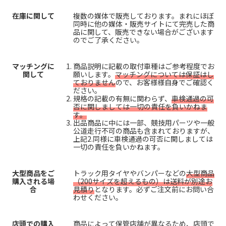
在庫に関して
複数の媒体で販売しております。まれにほぼ
同時に他の媒体・販売サイトにて完売した商
品に関して、販売できない場合がございます
のでご了承ください。
マッチングに
商品説明に記載の取付車種はご参考程度でお
関して
願いします。
マッチングについては保証はし
ておりません
ので、お客様様自身でご確認く
ださい。
規格の記載の有無に関わらず、
車検通過の可
否に関しましては一切の責任を負いかねま
す。
出品商品に中には一部、競技用パーツや一般
公道走行不可の商品も含まれておりますが、
上記2.同様に車検通過の可否に関しましては
一切の責任を負いかねます。
大型商品をご
トラック用タイヤやバンパーなどの
大型商品
購入される場
（200サイズを超えるもの）は送料が別途お
合
見積り
となります。必ずご注文前にお問い合
わせください。
店頭での購入
商品によって保管店舗が異なるため、店頭で