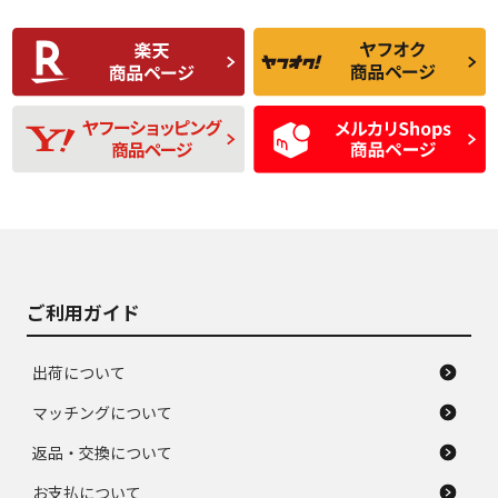
使用感や傷があり、
偏磨耗・劣化は感じ
C
C
比較的きれいな中古
られるが、使用に問
品
題のない中古品
残り溝も少なく、偏
使用感や目立つ傷が
D
D
磨耗がみられ、短期
あり、一般的な中古
間使用できるくらい
品
の中古品
使用感や大きな傷が
即タイヤ交換レベル
J
J
あり、落ちない汚れ
のタイヤ。ジャンク
がある。ジャンク品
品
ご利用ガイド
出荷について
マッチングについて
返品・交換について
お支払について