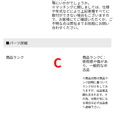
等にいかがでしょうか。
※マッチングに関しましては、仕様
や年式などにより上記車種すべてに
取付ができない場合もございますの
で、お客様にてご確認いただくか、ご
不明な点は弊社までお気軽にお問い
合わせください。
■パーツ詳細
C
商品ランク
商品ランクC：
使用感や傷があ
り、一般的な中
古品
※商品状態は商品ラ
ンク説明に基づいて
ランク付けをしてお
りますが、出品者主
観も含まれます。そ
の為、状態が気にな
る場合は必ず出品者
へ連絡下さい。