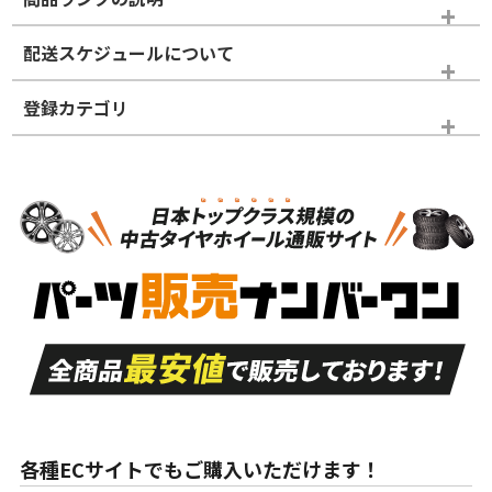
※商品ランクは出品者の主観により判断しておりますので、あら
配送スケジュールについて
かじめご了承ください。
登録カテゴリ
ホイールランク
タイヤランク
パーツ
N
N
新品・新品未使用品
新品・新品未使用品
新車外し品（新古
S
S
新車外し品（新古
品）、イボ・ライン
品）
付き
走行距離も少なく、
走行距離も少なく、
A
A
目立つ傷もほとんど
非常に状態の良い中
ない中古品
古品
目立たない程度の使
走行距離・偏磨耗は
B
B
用傷があるが、良質
少ない、劣化のほと
な中古品
んどない中古品
各種ECサイトでもご購入いただけます！