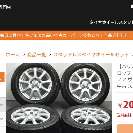
専門店
パーツ販売ナンバーワン
タイヤホイール
スタッ
すべてのサイズ
14インチ以下
15インチ
16インチ
17インチ
18インチ
19インチ
20インチ
21インチ
22インチ
23インチ以上
すべて
14イ
15イン
16イン
17イン
18イン
19イン
20イン
21イン
22イン
23イ
毎日出品中！希少価値の高い中古カーパーツ多数あり！全品送料無料！
ホーム
商品一覧
スタッドレスタイヤホイールセット
【バリ溝】
ロップ 
ノア 
中古 
2
￥
送料無料