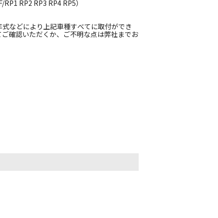
1 RP2 RP3 RP4 RP5）
年式などにより上記車種すべてに取付ができ
てご確認いただくか、ご不明な点は弊社までお