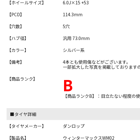
【ホイールサイズ】
6.0J×15 +53
【PCD】
114.3mm
【穴数】
5穴
【ハブ径】
汎用 73.0mm
【カラー】
シルバー系
【備考】
4本とも使用傷などがございます。
一部拡大した写真を掲載しております
B
【商品ランク】
【商品ランクB】：目立たない程度の
■タイヤ詳細
【タイヤメーカー】
ダンロップ
【製品名】
ウィンターマックスWM02