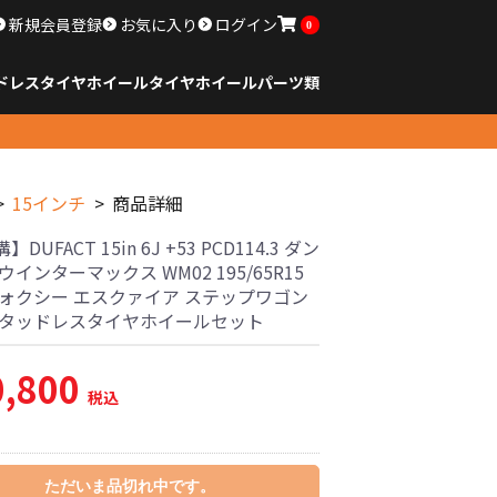
新規会員登録
お気に入り
ログイン
0
ドレスタイヤホイール
タイヤ
ホイール
パーツ類
のサイズ
ンチ以下
チ
チ
チ
チ
チ
チ
チ
チ
ンチ以上
すべてのサイズ
14インチ以下
15インチ
16インチ
17インチ
18インチ
19インチ
20インチ
21インチ
22インチ
23インチ以上
すべてのサイズ
14インチ以下
15インチ
16インチ
17インチ
18インチ
19インチ
20インチ
21インチ
22インチ
23インチ以上
すべてのパーツ
15インチ
商品詳細
DUFACT 15in 6J +53 PCD114.3 ダン
ウインターマックス WM02 195/65R15
ヴォクシー エスクァイア ステップワゴン
スタッドレスタイヤホイールセット
0,800
税込
ただいま品切れ中です。