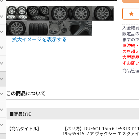
入金確
限定品の
拡大イメージを表示する
ますの
※沖縄・
ズを超え
大型商
ずお問
商品管
この商品について
■商品詳細
【商品タイトル】
【バリ溝】DUFACT 15in 6J +53 P
195/65R15 ノア ヴォクシー エスク