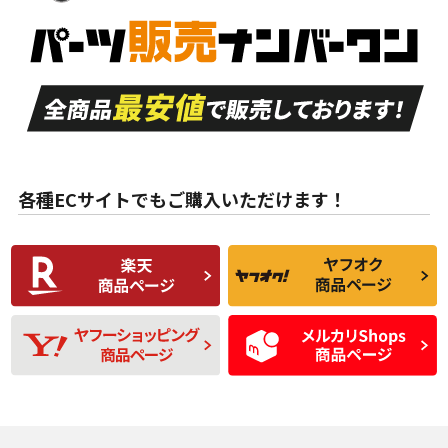
新車外し品（新古
S
S
新車外し品（新古
品）、イボ・ライン
品）
付き
走行距離も少なく、
走行距離も少なく、
A
A
目立つ傷もほとんど
非常に状態の良い中
ない中古品
古品
目立たない程度の使
走行距離・偏磨耗は
B
B
用傷があるが、良質
少ない、劣化のほと
な中古品
んどない中古品
各種ECサイトでもご購入いただけます！
使用感や傷があり、
偏磨耗・劣化は感じ
C
C
比較的きれいな中古
られるが、使用に問
品
題のない中古品
残り溝も少なく、偏
使用感や目立つ傷が
D
D
磨耗がみられ、短期
あり、一般的な中古
間使用できるくらい
品
の中古品
使用感や大きな傷が
即タイヤ交換レベル
J
J
あり、落ちない汚れ
のタイヤ。ジャンク
がある。ジャンク品
品