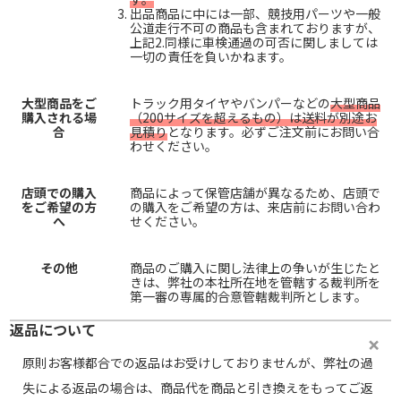
出品商品に中には一部、競技用パーツや一般
公道走行不可の商品も含まれておりますが、
上記2.同様に車検通過の可否に関しましては
一切の責任を負いかねます。
大型商品をご
トラック用タイヤやバンパーなどの
大型商品
購入される場
（200サイズを超えるもの）は送料が別途お
合
見積り
となります。必ずご注文前にお問い合
わせください。
店頭での購入
商品によって保管店舗が異なるため、店頭で
をご希望の方
の購入をご希望の方は、来店前にお問い合わ
へ
せください。
その他
商品のご購入に関し法律上の争いが生じたと
きは、弊社の本社所在地を管轄する裁判所を
第一審の専属的合意管轄裁判所とします。
返品について
原則お客様都合での返品はお受けしておりませんが、弊社の過
失による返品の場合は、商品代を商品と引き換えをもってご返