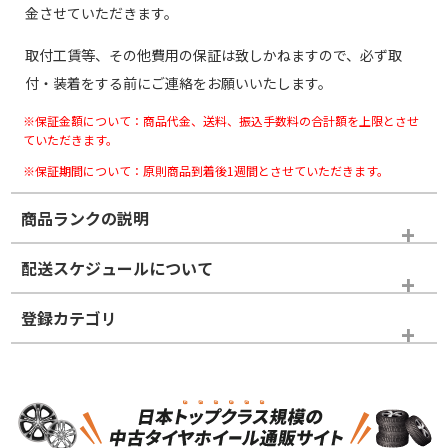
金させていただきます。
取付工賃等、その他費用の保証は致しかねますので、必ず取
付・装着をする前にご連絡をお願いいたします。
※保証金額について：商品代金、送料、振込手数料の合計額を上限とさせ
ていただきます。
※保証期間について：原則商品到着後1週間とさせていただきます。
商品ランクの説明
※商品ランクは出品者の主観により判断しておりますので、あら
配送スケジュールについて
かじめご了承ください。
登録カテゴリ
ホイールランク
タイヤランク
スタッドレスタイヤホイールセット
N
N
スタッドレスタイヤホイールセット
16インチ
＞
新品・新品未使用品
新品・新品未使用品