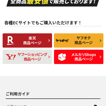
ない中古品
古品
目立たない程度の使
走行距離・偏磨耗は
B
B
用傷があるが、良質
少ない、劣化のほと
な中古品
んどない中古品
各種ECサイトでもご購入いただけます！
使用感や傷があり、
偏磨耗・劣化は感じ
C
C
比較的きれいな中古
られるが、使用に問
品
題のない中古品
残り溝も少なく、偏
使用感や目立つ傷が
D
D
磨耗がみられ、短期
あり、一般的な中古
間使用できるくらい
品
の中古品
使用感や大きな傷が
即タイヤ交換レベル
J
J
あり、落ちない汚れ
のタイヤ。ジャンク
がある。ジャンク品
品
ご利用ガイド