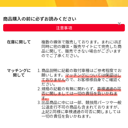
商品購入の前に必ずお読みください
注意事項
在庫に関して
複数の媒体で販売しております。まれにほぼ
同時に他の媒体・販売サイトにて完売した商
品に関して、販売できない場合がございます
のでご了承ください。
マッチングに
商品説明に記載の取付車種はご参考程度でお
関して
願いします。
マッチングについては保証はし
ておりません
ので、お客様様自身でご確認く
ださい。
規格の記載の有無に関わらず、
車検通過の可
否に関しましては一切の責任を負いかねま
す。
出品商品に中には一部、競技用パーツや一般
公道走行不可の商品も含まれておりますが、
上記2.同様に車検通過の可否に関しましては
一切の責任を負いかねます。