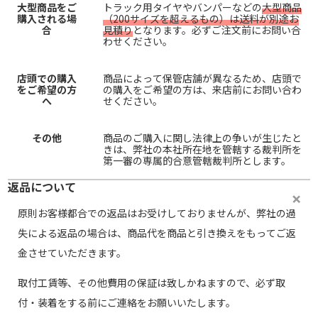
大型商品をご
トラック用タイヤやバンパーなどの
大型商品
購入される場
（200サイズを超えるもの）は送料が別途お
合
見積り
となります。必ずご注文前にお問い合
わせください。
店頭での購入
商品によって保管店舗が異なるため、店頭で
をご希望の方
の購入をご希望の方は、来店前にお問い合わ
へ
せください。
その他
商品のご購入に関し法律上の争いが生じたと
きは、弊社の本社所在地を管轄する裁判所を
第一審の専属的合意管轄裁判所とします。
返品について
原則お客様都合での返品はお受けしておりませんが、弊社の過
失による返品の場合は、商品代を商品と引き換えをもってご返
金させていただきます。
取付工賃等、その他費用の保証は致しかねますので、必ず取
付・装着をする前にご連絡をお願いいたします。