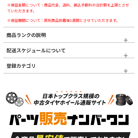
※保証金額について：商品代金、送料、振込手数料の合計額を上限とさせ
ていただきます。
※保証期間について：原則商品到着後1週間とさせていただきます。
商品ランクの説明
※商品ランクは出品者の主観により判断しておりますので、あら
配送スケジュールについて
かじめご了承ください。
登録カテゴリ
ホイールランク
タイヤランク
スタッドレスタイヤホイールセット
N
N
スタッドレスタイヤホイールセット
15インチ
＞
新品・新品未使用品
新品・新品未使用品
新車外し品（新古
S
S
新車外し品（新古
品）、イボ・ライン
品）
付き
走行距離も少なく、
走行距離も少なく、
A
A
目立つ傷もほとんど
非常に状態の良い中