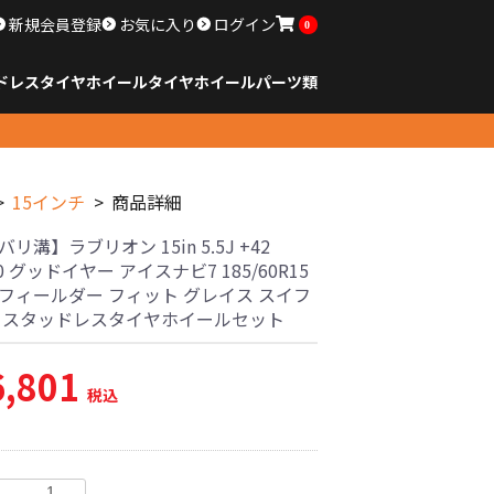
新規会員登録
お気に入り
ログイン
0
ドレスタイヤホイール
タイヤ
ホイール
パーツ類
のサイズ
ンチ以下
チ
チ
チ
チ
チ
チ
チ
チ
ンチ以上
すべてのサイズ
14インチ以下
15インチ
16インチ
17インチ
18インチ
19インチ
20インチ
21インチ
22インチ
23インチ以上
すべてのサイズ
14インチ以下
15インチ
16インチ
17インチ
18インチ
19インチ
20インチ
21インチ
22インチ
23インチ以上
すべてのパーツ
15インチ
商品詳細
バリ溝】ラブリオン 15in 5.5J +42
00 グッドイヤー アイスナビ7 185/60R15
 フィールダー フィット グレイス スイフ
古 スタッドレスタイヤホイールセット
6,801
税込