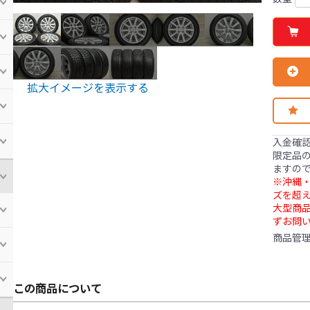
拡大イメージを表示する
入金確
限定品の
ますの
※沖縄・
ズを超え
大型商
ずお問
商品管
この商品について