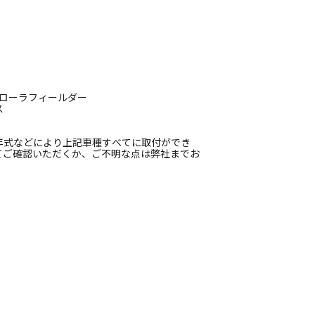
 カローラフィールダー
ス
年式などにより上記車種すべてに取付ができ
てご確認いただくか、ご不明な点は弊社までお