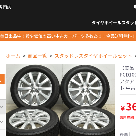
専門店
パーツ販売ナンバーワン
タイヤホイール
スタッ
すべてのサイズ
14インチ以下
15インチ
16インチ
17インチ
18インチ
19インチ
20インチ
21インチ
22インチ
23インチ以上
すべて
14イ
15イン
16イン
17イン
18イン
19イン
20イン
21イン
22イン
23イ
毎日出品中！希少価値の高い中古カーパーツ多数あり！全品送料無料！
ホーム
商品一覧
スタッドレスタイヤホイールセット
【美品 
PCD1
アクア
ト 中
3
￥
送料無料
数量