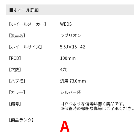
■ホイール詳細
【ホイールメーカー】
WEDS
【製品名】
ラブリオン
【ホイールサイズ】
5.5J×15 +42
【PCD】
100mm
【穴数】
4穴
【ハブ径】
汎用 73.0mm
【カラー】
シルバー系
【備考】
目立つような傷等は無く美品です。
※保管時の微細な傷等はご了承くださ
A
【商品ランク】