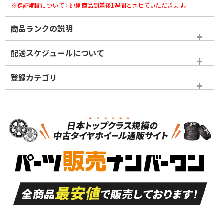
※保証期間について：原則商品到着後1週間とさせていただきます。
商品ランクの説明
※商品ランクは出品者の主観により判断しておりますので、あら
配送スケジュールについて
かじめご了承ください。
登録カテゴリ
ホイールランク
タイヤランク
スタッドレスタイヤホイールセット
N
N
スタッドレスタイヤホイールセット
17インチ
＞
新品・新品未使用品
新品・新品未使用品
新車外し品（新古
S
S
新車外し品（新古
品）、イボ・ライン
品）
付き
走行距離も少なく、
走行距離も少なく、
A
A
目立つ傷もほとんど
非常に状態の良い中
ない中古品
古品