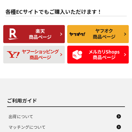
目立たない程度の使
走行距離・偏磨耗は
B
B
用傷があるが、良質
少ない、劣化のほと
な中古品
んどない中古品
各種ECサイトでもご購入いただけます！
使用感や傷があり、
偏磨耗・劣化は感じ
C
C
比較的きれいな中古
られるが、使用に問
品
題のない中古品
残り溝も少なく、偏
使用感や目立つ傷が
D
D
磨耗がみられ、短期
あり、一般的な中古
間使用できるくらい
品
の中古品
使用感や大きな傷が
即タイヤ交換レベル
J
J
あり、落ちない汚れ
のタイヤ。ジャンク
がある。ジャンク品
品
ご利用ガイド
出荷について
マッチングについて