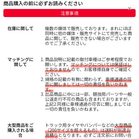
商品購入の前に必ずお読みください
注意事項
在庫に関して
複数の媒体で販売しております。まれにほぼ
同時に他の媒体・販売サイトにて完売した商
品に関して、販売できない場合がございます
のでご了承ください。
マッチングに
商品説明に記載の取付車種はご参考程度でお
関して
願いします。
マッチングについては保証はし
ておりません
ので、お客様様自身でご確認く
ださい。
規格の記載の有無に関わらず、
車検通過の可
否に関しましては一切の責任を負いかねま
す。
出品商品に中には一部、競技用パーツや一般
公道走行不可の商品も含まれておりますが、
上記2.同様に車検通過の可否に関しましては
一切の責任を負いかねます。
大型商品をご
トラック用タイヤやバンパーなどの
大型商品
購入される場
（200サイズを超えるもの）は送料が別途お
合
見積り
となります。必ずご注文前にお問い合