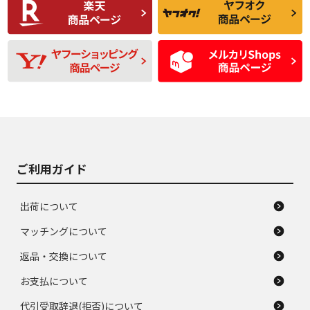
品
題のない中古品
残り溝も少なく、偏
使用感や目立つ傷が
D
D
磨耗がみられ、短期
あり、一般的な中古
間使用できるくらい
品
の中古品
使用感や大きな傷が
即タイヤ交換レベル
J
J
あり、落ちない汚れ
のタイヤ。ジャンク
がある。ジャンク品
品
ご利用ガイド
出荷について
マッチングについて
返品・交換について
お支払について
代引受取辞退(拒否)について