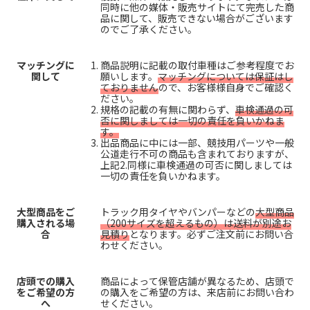
同時に他の媒体・販売サイトにて完売した商
品に関して、販売できない場合がございます
のでご了承ください。
マッチングに
商品説明に記載の取付車種はご参考程度でお
関して
願いします。
マッチングについては保証はし
ておりません
ので、お客様様自身でご確認く
ださい。
規格の記載の有無に関わらず、
車検通過の可
否に関しましては一切の責任を負いかねま
す。
出品商品に中には一部、競技用パーツや一般
公道走行不可の商品も含まれておりますが、
上記2.同様に車検通過の可否に関しましては
一切の責任を負いかねます。
大型商品をご
トラック用タイヤやバンパーなどの
大型商品
購入される場
（200サイズを超えるもの）は送料が別途お
合
見積り
となります。必ずご注文前にお問い合
わせください。
店頭での購入
商品によって保管店舗が異なるため、店頭で
をご希望の方
の購入をご希望の方は、来店前にお問い合わ
へ
せください。