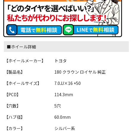
■ホイール詳細
【ホイールメーカー】
トヨタ
【製品名】
180 クラウン ロイヤル 純正
【ホイールサイズ】
7.0JJ×16 +50
【PCD】
114.3mm
【穴数】
5穴
【ハブ径】
60.0mm
【カラー】
シルバー系