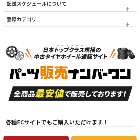
配送スケジュールについて
かじめご了承ください。
登録カテゴリ
ホイールランク
タイヤランク
ホイールのみ
N
N
ホイールのみ
16インチ
＞
新品・新品未使用品
新品・新品未使用品
新車外し品（新古
S
S
新車外し品（新古
品）、イボ・ライン
品）
付き
走行距離も少なく、
走行距離も少なく、
A
A
目立つ傷もほとんど
非常に状態の良い中
ない中古品
古品
目立たない程度の使
走行距離・偏磨耗は
B
B
用傷があるが、良質
少ない、劣化のほと
な中古品
んどない中古品
各種ECサイトでもご購入いただけます！
使用感や傷があり、
偏磨耗・劣化は感じ
C
C
比較的きれいな中古
られるが、使用に問