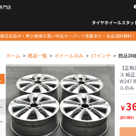
専門店
パーツ販売ナンバーワン
タイヤホイール
スタッ
すべてのサイズ
14インチ以下
15インチ
16インチ
17インチ
18インチ
19インチ
20インチ
21インチ
22インチ
23インチ以上
すべて
14イ
15イン
16イン
17イン
18イン
19イン
20イン
21イン
22イン
23イ
毎日出品中！希少価値の高い中古カーパーツ多数あり！全品送料無料！
ホーム
商品一覧
ホイールのみ
17インチ
商品詳
【正規
ス 純正 
W247
ルのみ
3
￥
送料無料