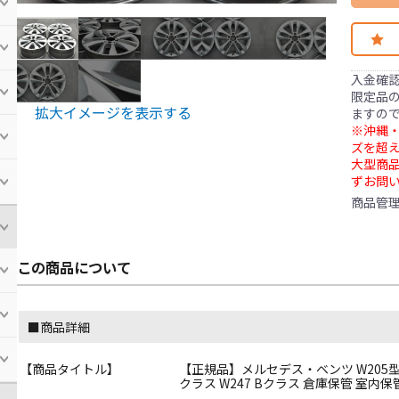
入金確
限定品の
拡大イメージを表示する
ますの
※沖縄・
ズを超え
大型商
ずお問
商品管
この商品について
■商品詳細
【商品タイトル】
【正規品】メルセデス・ベンツ W205型 Cクラス 
クラス W247 Bクラス 倉庫保管 室内保