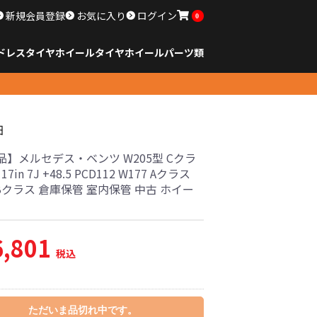
新規会員登録
お気に入り
ログイン
0
ドレスタイヤホイール
タイヤ
ホイール
パーツ類
のサイズ
ンチ以下
チ
チ
チ
チ
チ
チ
チ
チ
ンチ以上
すべてのサイズ
14インチ以下
15インチ
16インチ
17インチ
18インチ
19インチ
20インチ
21インチ
22インチ
23インチ以上
すべてのサイズ
14インチ以下
15インチ
16インチ
17インチ
18インチ
19インチ
20インチ
21インチ
22インチ
23インチ以上
すべてのパーツ
細
品】メルセデス・ベンツ W205型 Cクラ
17in 7J +48.5 PCD112 W177 Aクラス
 Bクラス 倉庫保管 室内保管 中古 ホイー
6,801
税込
ただいま品切れ中です。