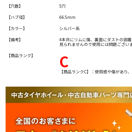
【穴数】
5穴
【ハブ径】
66.5mm
【カラー】
シルバー系
【備考】
4本共にリムに傷、裏面にダストの固
見られませんので使用には問題ござい
C
【商品ランク】
【商品ランクC】：使用感や傷があり