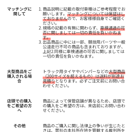
マッチングに
商品説明に記載の取付車種はご参考程度でお
関して
願いします。
マッチングについては保証はし
ておりません
ので、お客様様自身でご確認く
ださい。
規格の記載の有無に関わらず、
車検通過の可
否に関しましては一切の責任を負いかねま
す。
出品商品に中には一部、競技用パーツや一般
公道走行不可の商品も含まれておりますが、
上記2.同様に車検通過の可否に関しましては
一切の責任を負いかねます。
大型商品をご
トラック用タイヤやバンパーなどの
大型商品
購入される場
（200サイズを超えるもの）は送料が別途お
合
見積り
となります。必ずご注文前にお問い合
わせください。
店頭での購入
商品によって保管店舗が異なるため、店頭で
をご希望の方
の購入をご希望の方は、来店前にお問い合わ
へ
せください。
その他
商品のご購入に関し法律上の争いが生じたと
きは、弊社の本社所在地を管轄する裁判所を