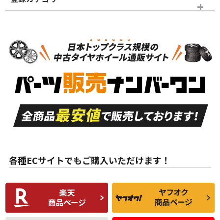
ホイールのみ
N
N
ホイールのみ
18インチ
＞
新品・新品未使用品
新品・新品未使用品
新車外し品（新古
S
S
新車外し品（新古
品）、イボ・ライン
品）
付き
走行距離も少なく、
走行距離も少なく、
A
A
目立つ傷もほとんど
非常に状態の良い中
ない中古品
古品
目立たない程度の使
走行距離・偏磨耗は
B
B
用傷があるが、良質
少ない、劣化のほと
な中古品
んどない中古品
各種ECサイトでもご購入いただけます！
使用感や傷があり、
偏磨耗・劣化は感じ
C
C
比較的きれいな中古
られるが、使用に問
品
題のない中古品
残り溝も少なく、偏
使用感や目立つ傷が