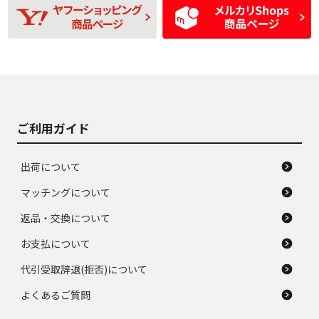
D
D
磨耗がみられ、短期
あり、一般的な中古
間使用できるくらい
品
の中古品
使用感や大きな傷が
即タイヤ交換レベル
J
J
あり、落ちない汚れ
のタイヤ。ジャンク
がある。ジャンク品
品
ご利用ガイド
出荷について
マッチングについて
返品・交換について
お支払について
代引受取辞退(拒否)について
よくあるご質問