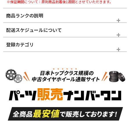
※保証期間について：原則商品到着後1週間とさせていただきます。
商品ランクの説明
※商品ランクは出品者の主観により判断しておりますので、あら
配送スケジュールについて
かじめご了承ください。
登録カテゴリ
ホイールランク
タイヤランク
タイヤホイールセット
N
N
タイヤホイールセット
15インチ
＞
新品・新品未使用品
新品・新品未使用品
新車外し品（新古
S
S
新車外し品（新古
品）、イボ・ライン
品）
付き
走行距離も少なく、
走行距離も少なく、
A
A
目立つ傷もほとんど
非常に状態の良い中
ない中古品
古品
目立たない程度の使
走行距離・偏磨耗は