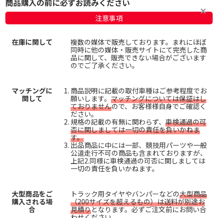
商品購入の前に必ずお読みください
注意事項
在庫に関して
複数の媒体で販売しております。まれにほぼ
同時に他の媒体・販売サイトにて完売した商
品に関して、販売できない場合がございます
のでご了承ください。
マッチングに
商品説明に記載の取付車種はご参考程度でお
関して
願いします。
マッチングについては保証はし
ておりません
ので、お客様様自身でご確認く
ださい。
規格の記載の有無に関わらず、
車検通過の可
否に関しましては一切の責任を負いかねま
す。
出品商品に中には一部、競技用パーツや一般
公道走行不可の商品も含まれておりますが、
上記2.同様に車検通過の可否に関しましては
一切の責任を負いかねます。
大型商品をご
トラック用タイヤやバンパーなどの
大型商品
購入される場
（200サイズを超えるもの）は送料が別途お
合
見積り
となります。必ずご注文前にお問い合
わせください。