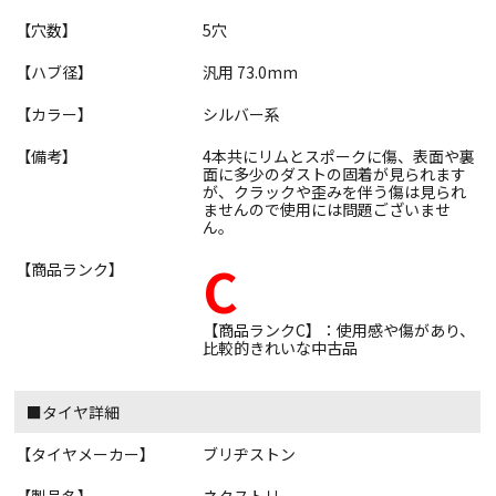
【穴数】
5穴
【ハブ径】
汎用 73.0mm
【カラー】
シルバー系
【備考】
4本共にリムとスポークに傷、表面や裏
面に多少のダストの固着が見られます
が、クラックや歪みを伴う傷は見られ
ませんので使用には問題ございませ
ん。
C
【商品ランク】
【商品ランクC】：使用感や傷があり、
比較的きれいな中古品
■タイヤ詳細
【タイヤメーカー】
ブリヂストン