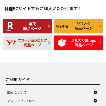
B
B
用傷があるが、良質
少ない、劣化のほと
な中古品
んどない中古品
各種ECサイトでもご購入いただけます！
使用感や傷があり、
偏磨耗・劣化は感じ
C
C
比較的きれいな中古
られるが、使用に問
品
題のない中古品
残り溝も少なく、偏
使用感や目立つ傷が
D
D
磨耗がみられ、短期
あり、一般的な中古
間使用できるくらい
品
の中古品
使用感や大きな傷が
即タイヤ交換レベル
J
J
あり、落ちない汚れ
のタイヤ。ジャンク
がある。ジャンク品
品
ご利用ガイド
出荷について
マッチングについて