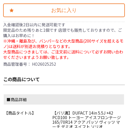
お気に入り
入金確認後2日以内に発送可能です
限定品のため残りあと1個です 店頭でも販売しておりますので、ご
購入はお早めに！
※沖縄・離島及び、バンパーなどの大型商品(200サイズを超えるモ
ノ)は送料が別途お見積りとなります。
大型商品につきましては、ご注文前に送料について必ずお問い合わ
せくださいますようお願い致します。
商品管理番号：
HO26025252
この商品について
■商品詳細
【商品タイトル】
【バリ溝】DUFACT 14in 5.5J +42
PCD100 トーヨー アイスフロンテージ
165/70R14 アクア パッソ ヴィッツ マ
ーチ デミオ スイフト ソリオ