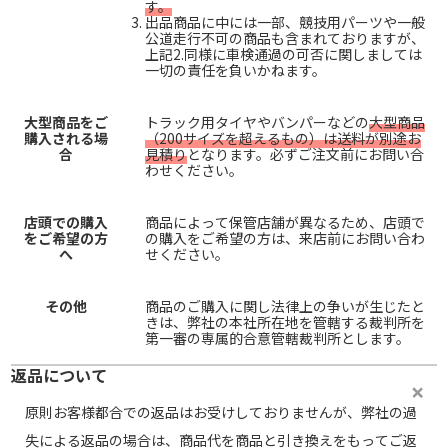
す。
出品商品に中には一部、競技用パーツや一般
公道走行不可の商品も含まれておりますが、
上記2.同様に車検通過の可否に関しましては
一切の責任を負いかねます。
大型商品をご
トラック用タイヤやバンパーなどの
大型商品
購入される場
（200サイズを超えるもの）は送料が別途お
合
見積り
となります。必ずご注文前にお問い合
わせください。
店頭での購入
商品によって保管店舗が異なるため、店頭で
をご希望の方
の購入をご希望の方は、来店前にお問い合わ
へ
せください。
その他
商品のご購入に関し法律上の争いが生じたと
きは、弊社の本社所在地を管轄する裁判所を
第一審の専属的合意管轄裁判所とします。
返品について
原則お客様都合での返品はお受けしておりませんが、弊社の過
失による返品の場合は、商品代を商品と引き換えをもってご返