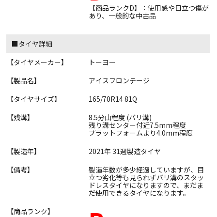
【商品ランクD】：使用感や目立つ傷が
あり、一般的な中古品
■タイヤ詳細
【タイヤメーカー】
トーヨー
【製品名】
アイスフロンテージ
【タイヤサイズ】
165/70R14 81Q
【残溝】
8.5分山程度 (バリ溝)
残り溝センター付近7.5mm程度
プラットフォームより4.0mm程度
【製造年】
2021年 31週製造タイヤ
【備考】
製造年数が多少経過していますが、目
立つ劣化等も見られずバリ溝のスタッ
ドレスタイヤになりますので、まだま
だ使用できるタイヤになります。
【商品ランク】