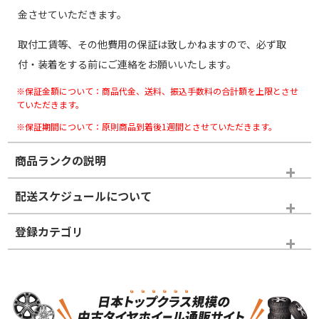
金させていただきます。
取付工賃等、その他費用の保証は致しかねますので、必ず取
付・装着をする前にご連絡をお願いいたします。
※保証金額について：商品代金、送料、振込手数料の合計額を上限とさせ
ていただきます。
※保証期間について：原則商品到着後1週間とさせていただきます。
商品ランクの説明
※商品ランクは出品者の主観により判断しておりますので、あら
配送スケジュールについて
かじめご了承ください。
登録カテゴリ
ホイールランク
タイヤランク
スタッドレスタイヤホイールセット
N
N
スタッドレスタイヤホイールセット
14インチ以下
＞
新品・新品未使用品
新品・新品未使用品