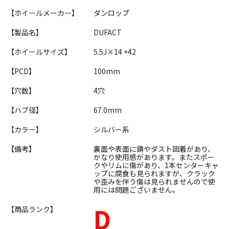
【ホイールメーカー】
ダンロップ
【製品名】
DUFACT
【ホイールサイズ】
5.5J×14 +42
【PCD】
100mm
【穴数】
4穴
【ハブ径】
67.0mm
【カラー】
シルバー系
【備考】
裏面や表面に錆やダスト固着があり、
かなり使用感があります。またスポー
クやリムに傷があり、1本センターキャ
ップに腐食も見られますが、クラック
や歪みを伴う傷は見られませんので使
用には問題ございません。
D
【商品ランク】