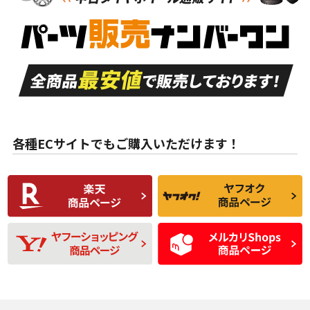
新車外し品（新古
S
S
新車外し品（新古
品）、イボ・ライン
品）
付き
走行距離も少なく、
走行距離も少なく、
A
A
目立つ傷もほとんど
非常に状態の良い中
ない中古品
古品
目立たない程度の使
走行距離・偏磨耗は
B
B
用傷があるが、良質
少ない、劣化のほと
な中古品
んどない中古品
各種ECサイトでもご購入いただけます！
使用感や傷があり、
偏磨耗・劣化は感じ
C
C
比較的きれいな中古
られるが、使用に問
品
題のない中古品
残り溝も少なく、偏
使用感や目立つ傷が
D
D
磨耗がみられ、短期
あり、一般的な中古
間使用できるくらい
品
の中古品
使用感や大きな傷が
即タイヤ交換レベル
J
J
あり、落ちない汚れ
のタイヤ。ジャンク
がある。ジャンク品
品