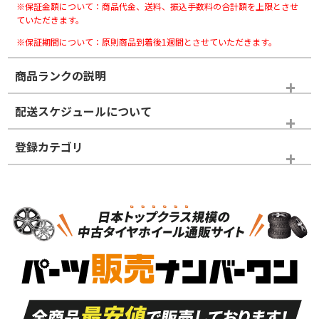
※保証金額について：商品代金、送料、振込手数料の合計額を上限とさせ
ていただきます。
※保証期間について：原則商品到着後1週間とさせていただきます。
商品ランクの説明
※商品ランクは出品者の主観により判断しておりますので、あら
配送スケジュールについて
かじめご了承ください。
登録カテゴリ
ホイールランク
タイヤランク
スタッドレスタイヤホイールセット
N
N
スタッドレスタイヤホイールセット
16インチ
＞
新品・新品未使用品
新品・新品未使用品
新車外し品（新古
S
S
新車外し品（新古
品）、イボ・ライン
品）
付き
走行距離も少なく、
走行距離も少なく、
A
A
目立つ傷もほとんど
非常に状態の良い中