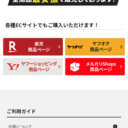
ない中古品
古品
目立たない程度の使
走行距離・偏磨耗は
B
B
用傷があるが、良質
少ない、劣化のほと
な中古品
んどない中古品
各種ECサイトでもご購入いただけます！
使用感や傷があり、
偏磨耗・劣化は感じ
C
C
比較的きれいな中古
られるが、使用に問
品
題のない中古品
残り溝も少なく、偏
使用感や目立つ傷が
D
D
磨耗がみられ、短期
あり、一般的な中古
間使用できるくらい
品
の中古品
使用感や大きな傷が
即タイヤ交換レベル
J
J
あり、落ちない汚れ
のタイヤ。ジャンク
がある。ジャンク品
品
ご利用ガイド
出荷について