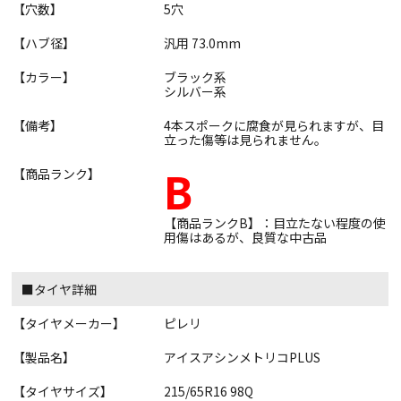
【穴数】
5穴
【ハブ径】
汎用 73.0mm
【カラー】
ブラック系
シルバー系
【備考】
4本スポークに腐食が見られますが、目
立った傷等は見られません。
B
【商品ランク】
【商品ランクB】：目立たない程度の使
用傷はあるが、良質な中古品
■タイヤ詳細
【タイヤメーカー】
ピレリ
【製品名】
アイスアシンメトリコPLUS
【タイヤサイズ】
215/65R16 98Q