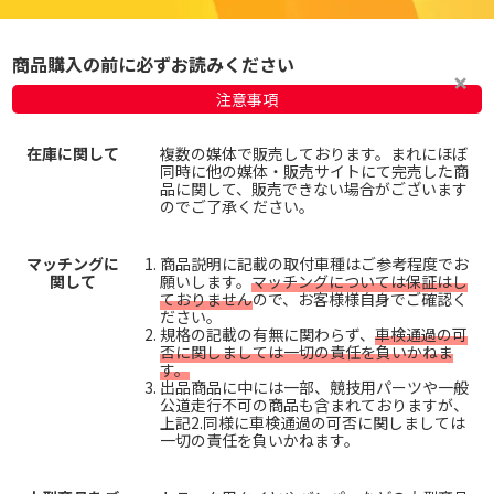
商品購入の前に必ずお読みください
注意事項
在庫に関して
複数の媒体で販売しております。まれにほぼ
同時に他の媒体・販売サイトにて完売した商
品に関して、販売できない場合がございます
のでご了承ください。
マッチングに
商品説明に記載の取付車種はご参考程度でお
関して
願いします。
マッチングについては保証はし
ておりません
ので、お客様様自身でご確認く
ださい。
規格の記載の有無に関わらず、
車検通過の可
否に関しましては一切の責任を負いかねま
す。
出品商品に中には一部、競技用パーツや一般
公道走行不可の商品も含まれておりますが、
上記2.同様に車検通過の可否に関しましては
一切の責任を負いかねます。