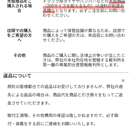
大型商品をご
トラック用タイヤやバンパーなどの
大型商品
購入される場
（200サイズを超えるもの）は送料が別途お
合
見積り
となります。必ずご注文前にお問い合
わせください。
店頭での購入
商品によって保管店舗が異なるため、店頭で
をご希望の方
の購入をご希望の方は、来店前にお問い合わ
へ
せください。
その他
商品のご購入に関し法律上の争いが生じたと
きは、弊社の本社所在地を管轄する裁判所を
第一審の専属的合意管轄裁判所とします。
返品について
原則お客様都合での返品はお受けしておりませんが、弊社の過
失による返品の場合は、商品代を商品と引き換えをもってご返
金させていただきます。
取付工賃等、その他費用の保証は致しかねますので、必ず取
付・装着をする前にご連絡をお願いいたします。