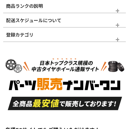
商品ランクの説明
※商品ランクは出品者の主観により判断しておりますので、あら
配送スケジュールについて
かじめご了承ください。
登録カテゴリ
ホイールランク
タイヤランク
スタッドレスタイヤのみ
N
N
スタッドレスタイヤのみ
18インチ
＞
新品・新品未使用品
新品・新品未使用品
新車外し品（新古
S
S
新車外し品（新古
品）、イボ・ライン
品）
付き
走行距離も少なく、
走行距離も少なく、
A
A
目立つ傷もほとんど
非常に状態の良い中
ない中古品
古品
目立たない程度の使
走行距離・偏磨耗は
B
B
用傷があるが、良質
少ない、劣化のほと
な中古品
んどない中古品