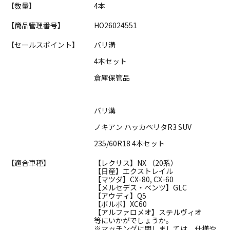
【数量】
4本
【商品管理番号】
HO26024551
【セールスポイント】
バリ溝
4本セット
倉庫保管品
バリ溝
ノキアン ハッカペリタR3 SUV
235/60R18 4本セット
【適合車種】
【レクサス】NX （20系）
【日産】エクストレイル
【マツダ】CX-80, CX-60
【メルセデス・ベンツ】GLC
【アウディ】Q5
【ボルボ】XC60
【アルファロメオ】ステルヴィオ
等にいかがでしょうか。
※マッチングに関しましては、仕様や