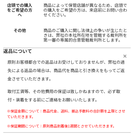
店頭での購入
商品によって保管店舗が異なるため、店頭で
をご希望の方
の購入をご希望の方は、来店前にお問い合わ
へ
せください。
その他
商品のご購入に関し法律上の争いが生じたと
きは、弊社の本社所在地を管轄する裁判所を
第一審の専属的合意管轄裁判所とします。
返品について
原則お客様都合での返品はお受けしておりませんが、弊社の過
失による返品の場合は、商品代を商品と引き換えをもってご返
金させていただきます。
取付工賃等、その他費用の保証は致しかねますので、必ず取
付・装着をする前にご連絡をお願いいたします。
※保証金額について：商品代金、送料、振込手数料の合計額を上限とさせ
ていただきます。
※保証期間について：原則商品到着後1週間とさせていただきます。