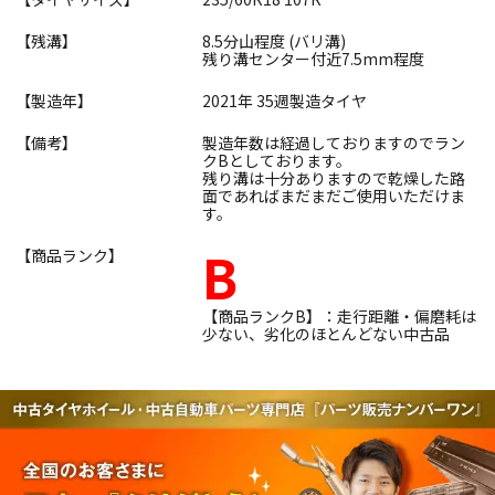
【残溝】
8.5分山程度 (バリ溝)
残り溝センター付近7.5mm程度
【製造年】
2021年 35週製造タイヤ
【備考】
製造年数は経過しておりますのでラン
クBとしております。
残り溝は十分ありますので乾燥した路
面であればまだまだご使用いただけま
す。
B
【商品ランク】
【商品ランクB】：走行距離・偏磨耗は
少ない、劣化のほとんどない中古品