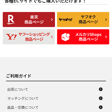
各種ECサイトでもご購入いただけます！
使用感や傷があり、
偏磨耗・劣化は感じ
C
C
比較的きれいな中古
られるが、使用に問
品
題のない中古品
残り溝も少なく、偏
使用感や目立つ傷が
D
D
磨耗がみられ、短期
あり、一般的な中古
間使用できるくらい
品
の中古品
使用感や大きな傷が
即タイヤ交換レベル
J
J
あり、落ちない汚れ
のタイヤ。ジャンク
がある。ジャンク品
品
ご利用ガイド
出荷について
マッチングについて
返品・交換について