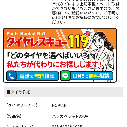
年式などにより上記車種すべてに取付
ができない場合もございますので、お
客様にてご確認いただくか、ご不明な
点は弊社までお気軽にお問い合わせく
ださい。
■タイヤ詳細
【タイヤメーカー】
NOKIAN
【製品名】
ハッカペリタR3SUV
【タイヤサイズ】
235/60R18 107R