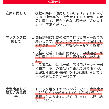
注意事項
在庫に関して
複数の媒体で販売しております。まれにほぼ
同時に他の媒体・販売サイトにて完売した商
品に関して、販売できない場合がございます
のでご了承ください。
マッチングに
商品説明に記載の取付車種はご参考程度でお
関して
願いします。
マッチングについては保証はし
ておりません
ので、お客様様自身でご確認く
ださい。
規格の記載の有無に関わらず、
車検通過の可
否に関しましては一切の責任を負いかねま
す。
出品商品に中には一部、競技用パーツや一般
公道走行不可の商品も含まれておりますが、
上記2.同様に車検通過の可否に関しましては
一切の責任を負いかねます。
大型商品をご
トラック用タイヤやバンパーなどの
大型商品
購入される場
（200サイズを超えるもの）は送料が別途お
合
見積り
となります。必ずご注文前にお問い合
わせください。