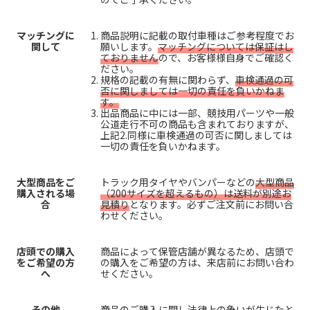
マッチングに
商品説明に記載の取付車種はご参考程度でお
関して
願いします。
マッチングについては保証はし
ておりません
ので、お客様様自身でご確認く
ださい。
規格の記載の有無に関わらず、
車検通過の可
否に関しましては一切の責任を負いかねま
す。
出品商品に中には一部、競技用パーツや一般
公道走行不可の商品も含まれておりますが、
上記2.同様に車検通過の可否に関しましては
一切の責任を負いかねます。
大型商品をご
トラック用タイヤやバンパーなどの
大型商品
購入される場
（200サイズを超えるもの）は送料が別途お
合
見積り
となります。必ずご注文前にお問い合
わせください。
店頭での購入
商品によって保管店舗が異なるため、店頭で
をご希望の方
の購入をご希望の方は、来店前にお問い合わ
へ
せください。
その他
商品のご購入に関し法律上の争いが生じたと