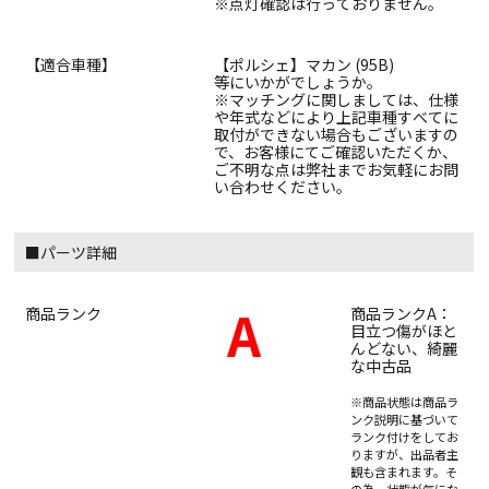
※点灯確認は行っておりません。
【適合車種】
【ポルシェ】マカン (95B)
等にいかがでしょうか。
※マッチングに関しましては、仕様
や年式などにより上記車種すべてに
取付ができない場合もございますの
で、お客様にてご確認いただくか、
ご不明な点は弊社までお気軽にお問
い合わせください。
■パーツ詳細
A
商品ランク
商品ランクA：
目立つ傷がほと
んどない、綺麗
な中古品
※商品状態は商品ラ
ンク説明に基づいて
ランク付けをしてお
りますが、出品者主
観も含まれます。そ
の為、状態が気にな