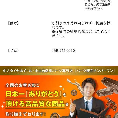
る場合は必ず出品者
へ連絡下さい。
【備考】
殻割りの跡等は見られず、綺麗な状
態です。
※保管時の微細な傷などはご了承く
ださい。
【品番】
95B.941.006G