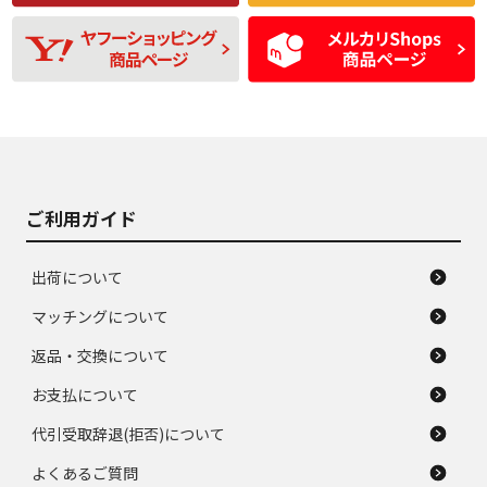
残り溝も少なく、偏
使用感や目立つ傷が
D
D
磨耗がみられ、短期
あり、一般的な中古
間使用できるくらい
品
の中古品
使用感や大きな傷が
即タイヤ交換レベル
J
J
あり、落ちない汚れ
のタイヤ。ジャンク
がある。ジャンク品
品
ご利用ガイド
出荷について
マッチングについて
返品・交換について
お支払について
代引受取辞退(拒否)について
よくあるご質問