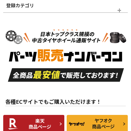
登録カテゴリ
ホイールランク
タイヤランク
パーツ
N
N
新品・新品未使用品
新品・新品未使用品
新車外し品（新古
S
S
新車外し品（新古
品）、イボ・ライン
品）
付き
走行距離も少なく、
走行距離も少なく、
A
A
目立つ傷もほとんど
非常に状態の良い中
ない中古品
古品
目立たない程度の使
走行距離・偏磨耗は
B
B
用傷があるが、良質
少ない、劣化のほと
な中古品
んどない中古品
各種ECサイトでもご購入いただけます！
使用感や傷があり、
偏磨耗・劣化は感じ
C
C
比較的きれいな中古
られるが、使用に問
品
題のない中古品