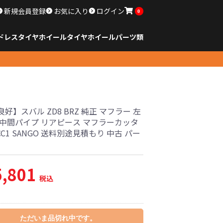
新規会員登録
お気に入り
ログイン
0
ドレスタイヤホイール
タイヤ
ホイール
パーツ類
のサイズ
ンチ以下
チ
チ
チ
チ
チ
チ
チ
チ
ンチ以上
すべてのサイズ
14インチ以下
15インチ
16インチ
17インチ
18インチ
19インチ
20インチ
21インチ
22インチ
23インチ以上
すべてのサイズ
14インチ以下
15インチ
16インチ
17インチ
18インチ
19インチ
20インチ
21インチ
22インチ
23インチ以上
すべてのパーツ
好】スバル ZD8 BRZ 純正 マフラー 左
 中間パイプ リアピース マフラーカッタ
CC1 SANGO 送料別途見積もり 中古 パー
5,801
税込
ただいま品切れ中です。