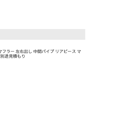
 マフラー 左右出し 中間パイプ リアピース マ
送料別途見積もり