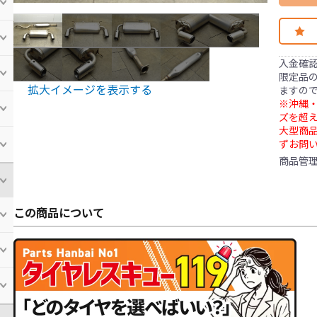
入金確
限定品の
拡大イメージを表示する
ますの
※沖縄・
ズを超え
大型商
ずお問
商品管
この商品について