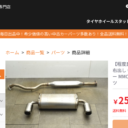
専門店
パーツ販売ナンバーワン
タイヤホイール
スタッ
すべてのサイズ
14インチ以下
15インチ
16インチ
17インチ
18インチ
19インチ
20インチ
21インチ
22インチ
23インチ以上
すべて
14イ
15イン
16イン
17イン
18イン
19イン
20イン
21イン
22イン
23イ
毎日出品中！希少価値の高い中古カーパーツ多数あり！全品送料無料！
ホーム
商品一覧
パーツ
商品詳細
【程度良
右出し
ー MM
ツ
2
￥
送料無料