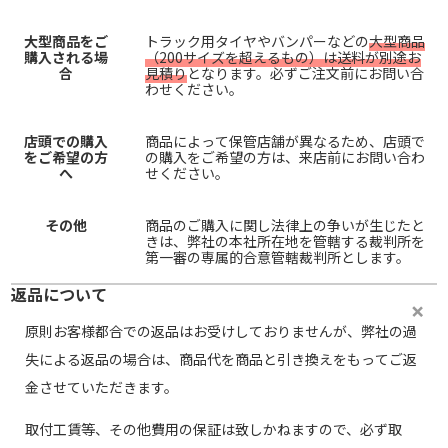
大型商品をご
トラック用タイヤやバンパーなどの
大型商品
購入される場
（200サイズを超えるもの）は送料が別途お
合
見積り
となります。必ずご注文前にお問い合
わせください。
店頭での購入
商品によって保管店舗が異なるため、店頭で
をご希望の方
の購入をご希望の方は、来店前にお問い合わ
へ
せください。
その他
商品のご購入に関し法律上の争いが生じたと
きは、弊社の本社所在地を管轄する裁判所を
第一審の専属的合意管轄裁判所とします。
返品について
原則お客様都合での返品はお受けしておりませんが、弊社の過
失による返品の場合は、商品代を商品と引き換えをもってご返
金させていただきます。
取付工賃等、その他費用の保証は致しかねますので、必ず取