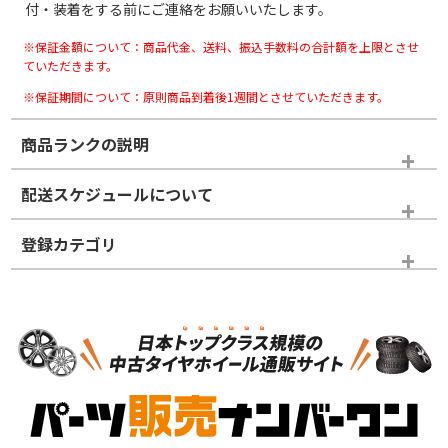
付・装着をする前にご連絡をお願いいたします。
※保証金額について：商品代金、送料、振込手数料の合計額を上限とさせ
ていただきます。
※保証期間について：原則商品到着後1週間とさせていただきます。
商品ランクの説明
※商品ランクは出品者の主観により判断しておりますので、あら
配送スケジュールについて
かじめご了承ください。
登録カテゴリ
ホイールランク
タイヤランク
ホイールのみ
N
N
ホイールのみ
19インチ
＞
新品・新品未使用品
新品・新品未使用品
新車外し品（新古
S
S
新車外し品（新古
品）、イボ・ライン
品）
付き