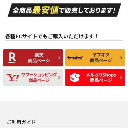
走行距離も少なく、
走行距離も少なく、
A
A
目立つ傷もほとんど
非常に状態の良い中
ない中古品
古品
目立たない程度の使
走行距離・偏磨耗は
B
B
用傷があるが、良質
少ない、劣化のほと
な中古品
んどない中古品
各種ECサイトでもご購入いただけます！
使用感や傷があり、
偏磨耗・劣化は感じ
C
C
比較的きれいな中古
られるが、使用に問
品
題のない中古品
残り溝も少なく、偏
使用感や目立つ傷が
D
D
磨耗がみられ、短期
あり、一般的な中古
間使用できるくらい
品
の中古品
使用感や大きな傷が
即タイヤ交換レベル
J
J
あり、落ちない汚れ
のタイヤ。ジャンク
がある。ジャンク品
品
ご利用ガイド