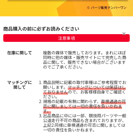
商品購入の前に必ずお読みください
注意事項
在庫に関して
複数の媒体で販売しております。まれにほぼ
同時に他の媒体・販売サイトにて完売した商
品に関して、販売できない場合がございます
のでご了承ください。
マッチングに
商品説明に記載の取付車種はご参考程度でお
関して
願いします。
マッチングについては保証はし
ておりません
ので、お客様様自身でご確認く
ださい。
規格の記載の有無に関わらず、
車検通過の可
否に関しましては一切の責任を負いかねま
す。
出品商品に中には一部、競技用パーツや一般
公道走行不可の商品も含まれておりますが、
上記2.同様に車検通過の可否に関しましては
一切の責任を負いかねます。