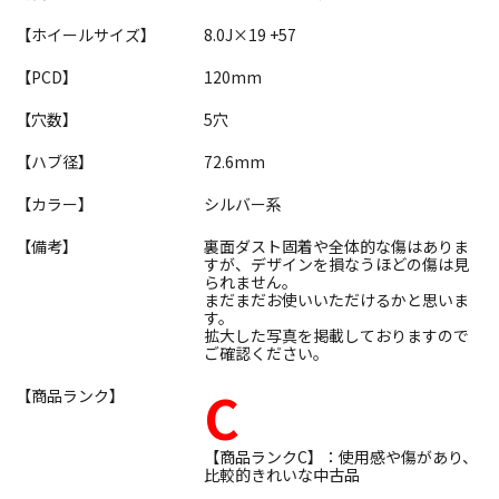
【ホイールサイズ】
8.0J×19 +57
【PCD】
120mm
【穴数】
5穴
【ハブ径】
72.6mm
【カラー】
シルバー系
【備考】
裏面ダスト固着や全体的な傷はありま
すが、デザインを損なうほどの傷は見
られません。
まだまだお使いいただけるかと思いま
す。
拡大した写真を掲載しておりますので
ご確認ください。
C
【商品ランク】
【商品ランクC】：使用感や傷があり、
比較的きれいな中古品