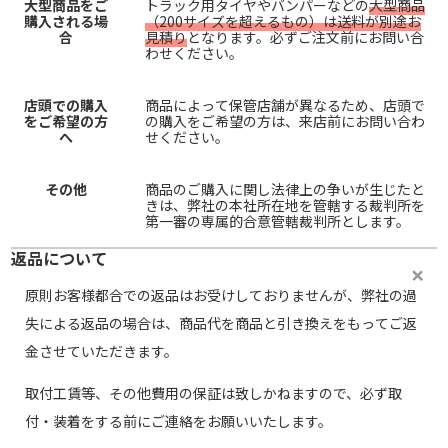
大型商品をご
トラック用タイヤやバンパーなどの
大型商品
購入される場
（200サイズを超えるもの）は送料が別途お
合
見積り
となります。必ずご注文前にお問い合
わせください。
店頭での購入
商品によって保管店舗が異なるため、店頭で
をご希望の方
の購入をご希望の方は、来店前にお問い合わ
へ
せください。
その他
商品のご購入に関し法律上の争いが生じたと
きは、弊社の本社所在地を管轄する裁判所を
第一審の専属的合意管轄裁判所とします。
返品について
原則お客様都合での返品はお受けしておりませんが、弊社の過
失による返品の場合は、商品代を商品と引き換えをもってご返
金させていただきます。
取付工賃等、その他費用の保証は致しかねますので、必ず取
付・装着をする前にご連絡をお願いいたします。