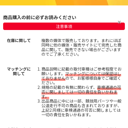
商品購入の前に必ずお読みください
注意事項
在庫に関して
複数の媒体で販売しております。まれにほぼ
同時に他の媒体・販売サイトにて完売した商
品に関して、販売できない場合がございます
のでご了承ください。
マッチングに
商品説明に記載の取付車種はご参考程度でお
関して
願いします。
マッチングについては保証はし
ておりません
ので、お客様様自身でご確認く
ださい。
規格の記載の有無に関わらず、
車検通過の可
否に関しましては一切の責任を負いかねま
す。
出品商品に中には一部、競技用パーツや一般
公道走行不可の商品も含まれておりますが、
上記2.同様に車検通過の可否に関しましては
一切の責任を負いかねます。