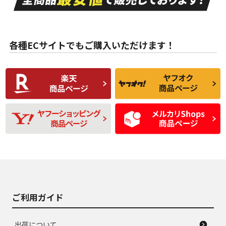
ない中古品
古品
目立たない程度の使
走行距離・偏磨耗は
B
B
用傷があるが、良質
少ない、劣化のほと
な中古品
んどない中古品
各種ECサイトでもご購入いただけます！
使用感や傷があり、
偏磨耗・劣化は感じ
C
C
比較的きれいな中古
られるが、使用に問
品
題のない中古品
残り溝も少なく、偏
使用感や目立つ傷が
D
D
磨耗がみられ、短期
あり、一般的な中古
間使用できるくらい
品
の中古品
使用感や大きな傷が
即タイヤ交換レベル
J
J
あり、落ちない汚れ
のタイヤ。ジャンク
がある。ジャンク品
品
ご利用ガイド
出荷について