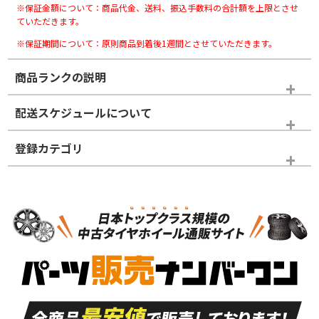
※保証金額について：商品代金、送料、振込手数料の合計額を上限とさせ
ていただきます。
※保証期間について：原則商品到着後1週間とさせていただきます。
商品ランクの説明
※商品ランクは出品者の主観により判断しておりますので、あら
配送スケジュールについて
かじめご了承ください。
登録カテゴリ
ホイールランク
タイヤランク
タイヤのみ
N
N
タイヤのみ
17インチ
＞
新品・新品未使用品
新品・新品未使用品
新車外し品（新古
S
S
新車外し品（新古
品）、イボ・ライン
品）
付き
走行距離も少なく、
走行距離も少なく、
A
A
目立つ傷もほとんど
非常に状態の良い中