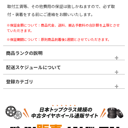
取付工賃等、その他費用の保証は致しかねますので、必ず取
付・装着をする前にご連絡をお願いいたします。
※保証金額について：商品代金、送料、振込手数料の合計額を上限とさせ
ていただきます。
※保証期間について：原則商品到着後1週間とさせていただきます。
商品ランクの説明
※商品ランクは出品者の主観により判断しておりますので、あら
配送スケジュールについて
かじめご了承ください。
登録カテゴリ
ホイールランク
タイヤランク
スタッドレスタイヤホイールセット
N
N
スタッドレスタイヤホイールセット
15インチ
＞
新品・新品未使用品
新品・新品未使用品
新車外し品（新古
S
S
新車外し品（新古
品）、イボ・ライン
品）