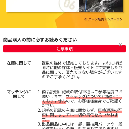
商品購入の前に必ずお読みください
注意事項
在庫に関して
複数の媒体で販売しております。まれにほぼ
同時に他の媒体・販売サイトにて完売した商
品に関して、販売できない場合がございます
のでご了承ください。
マッチングに
商品説明に記載の取付車種はご参考程度でお
関して
願いします。
マッチングについては保証はし
ておりません
ので、お客様様自身でご確認く
ださい。
規格の記載の有無に関わらず、
車検通過の可
否に関しましては一切の責任を負いかねま
す。
出品商品に中には一部、競技用パーツや一般
公道走行不可の商品も含まれておりますが、