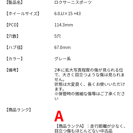
【製品名】
ロクサーニスポーツ
【ホイールサイズ】
6.0JJ×15 +43
【PCD】
114.3mm
【穴数】
5穴
【ハブ径】
67.0mm
【カラー】
グレー系
【備考】
2本に拡大写真程度の傷が見られる位
で、大きく目立つような傷は見られま
せん。
状態は大変良く、長くお使いいただけ
ます。
※保管時の微細な傷等はご了承くださ
い
A
【商品ランク】
【商品ランクA】：走行距離が少なく、
目立つ傷もほとんどない中古品