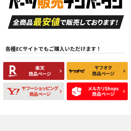
付き
走行距離も少なく、
走行距離も少なく、
A
A
目立つ傷もほとんど
非常に状態の良い中
ない中古品
古品
目立たない程度の使
走行距離・偏磨耗は
B
B
用傷があるが、良質
少ない、劣化のほと
な中古品
んどない中古品
各種ECサイトでもご購入いただけます！
使用感や傷があり、
偏磨耗・劣化は感じ
C
C
比較的きれいな中古
られるが、使用に問
品
題のない中古品
残り溝も少なく、偏
使用感や目立つ傷が
D
D
磨耗がみられ、短期
あり、一般的な中古
間使用できるくらい
品
の中古品
使用感や大きな傷が
即タイヤ交換レベル
J
J
あり、落ちない汚れ
のタイヤ。ジャンク
がある。ジャンク品
品