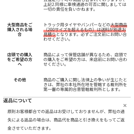
上記2.同様に車検通過の可否に関しましては
一切の責任を負いかねます。
大型商品をご
トラック用タイヤやバンパーなどの
大型商品
購入される場
（200サイズを超えるもの）は送料が別途お
合
見積り
となります。必ずご注文前にお問い合
わせください。
店頭での購入
商品によって保管店舗が異なるため、店頭で
をご希望の方
の購入をご希望の方は、来店前にお問い合わ
へ
せください。
その他
商品のご購入に関し法律上の争いが生じたと
きは、弊社の本社所在地を管轄する裁判所を
第一審の専属的合意管轄裁判所とします。
返品について
原則お客様都合での返品はお受けしておりませんが、弊社の過
失による返品の場合は、商品代を商品と引き換えをもってご返
金させていただきます。