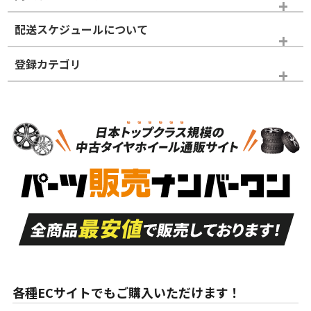
※商品ランクは出品者の主観により判断しておりますので、あら
配送スケジュールについて
かじめご了承ください。
登録カテゴリ
ホイールランク
タイヤランク
ホイールのみ
N
N
ホイールのみ
21インチ
＞
新品・新品未使用品
新品・新品未使用品
新車外し品（新古
S
S
新車外し品（新古
品）、イボ・ライン
品）
付き
走行距離も少なく、
走行距離も少なく、
A
A
目立つ傷もほとんど
非常に状態の良い中
ない中古品
古品
目立たない程度の使
走行距離・偏磨耗は
B
B
用傷があるが、良質
少ない、劣化のほと
な中古品
んどない中古品
各種ECサイトでもご購入いただけます！