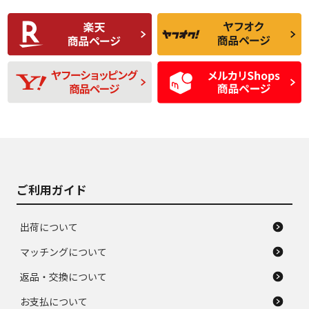
使用感や傷があり、
偏磨耗・劣化は感じ
C
C
比較的きれいな中古
られるが、使用に問
品
題のない中古品
残り溝も少なく、偏
使用感や目立つ傷が
D
D
磨耗がみられ、短期
あり、一般的な中古
間使用できるくらい
品
の中古品
使用感や大きな傷が
即タイヤ交換レベル
J
J
あり、落ちない汚れ
のタイヤ。ジャンク
がある。ジャンク品
品
ご利用ガイド
出荷について
マッチングについて
返品・交換について
お支払について