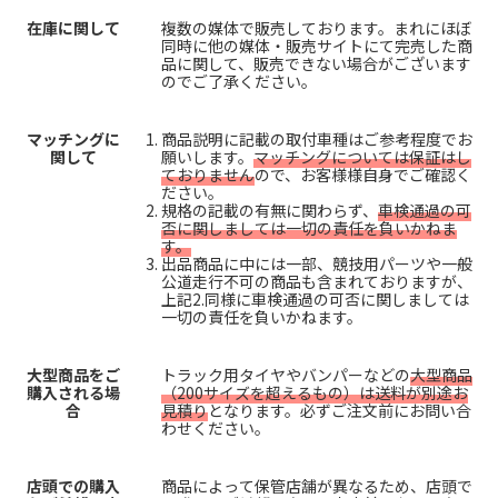
在庫に関して
複数の媒体で販売しております。まれにほぼ
同時に他の媒体・販売サイトにて完売した商
品に関して、販売できない場合がございます
のでご了承ください。
マッチングに
商品説明に記載の取付車種はご参考程度でお
関して
願いします。
マッチングについては保証はし
ておりません
ので、お客様様自身でご確認く
ださい。
規格の記載の有無に関わらず、
車検通過の可
否に関しましては一切の責任を負いかねま
す。
出品商品に中には一部、競技用パーツや一般
公道走行不可の商品も含まれておりますが、
上記2.同様に車検通過の可否に関しましては
一切の責任を負いかねます。
大型商品をご
トラック用タイヤやバンパーなどの
大型商品
購入される場
（200サイズを超えるもの）は送料が別途お
合
見積り
となります。必ずご注文前にお問い合
わせください。
店頭での購入
商品によって保管店舗が異なるため、店頭で