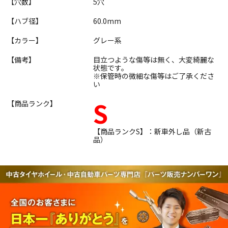
【穴数】
5穴
【ハブ径】
60.0mm
【カラー】
グレー系
【備考】
目立つような傷等は無く、大変綺麗な
状態です。
※保管時の微細な傷等はご了承くださ
い
S
【商品ランク】
【商品ランクS】：新車外し品（新古
品）