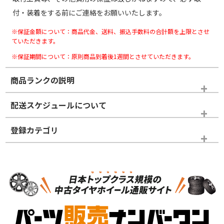
付・装着をする前にご連絡をお願いいたします。
※保証金額について：商品代金、送料、振込手数料の合計額を上限とさせ
ていただきます。
※保証期間について：原則商品到着後1週間とさせていただきます。
商品ランクの説明
※商品ランクは出品者の主観により判断しておりますので、あら
配送スケジュールについて
かじめご了承ください。
登録カテゴリ
ホイールランク
タイヤランク
スタッドレスタイヤホイールセット
N
N
スタッドレスタイヤホイールセット
17インチ
＞
新品・新品未使用品
新品・新品未使用品
新車外し品（新古
S
S
新車外し品（新古
品）、イボ・ライン
品）
付き