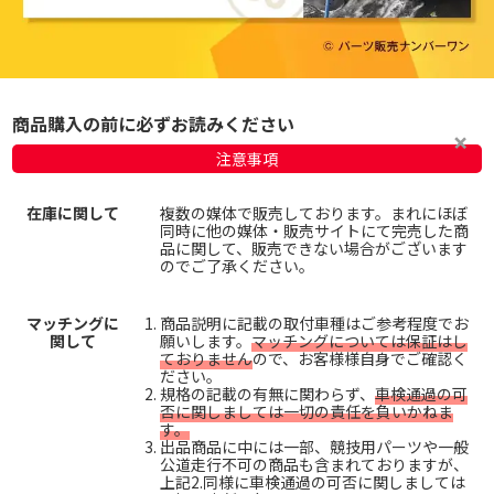
商品購入の前に必ずお読みください
注意事項
在庫に関して
複数の媒体で販売しております。まれにほぼ
同時に他の媒体・販売サイトにて完売した商
品に関して、販売できない場合がございます
のでご了承ください。
マッチングに
商品説明に記載の取付車種はご参考程度でお
関して
願いします。
マッチングについては保証はし
ておりません
ので、お客様様自身でご確認く
ださい。
規格の記載の有無に関わらず、
車検通過の可
否に関しましては一切の責任を負いかねま
す。
出品商品に中には一部、競技用パーツや一般
公道走行不可の商品も含まれておりますが、
上記2.同様に車検通過の可否に関しましては