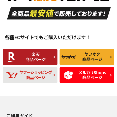
走行距離も少なく、
走行距離も少なく、
A
A
目立つ傷もほとんど
非常に状態の良い中
ない中古品
古品
目立たない程度の使
走行距離・偏磨耗は
B
B
用傷があるが、良質
少ない、劣化のほと
な中古品
んどない中古品
各種ECサイトでもご購入いただけます！
使用感や傷があり、
偏磨耗・劣化は感じ
C
C
比較的きれいな中古
られるが、使用に問
品
題のない中古品
残り溝も少なく、偏
使用感や目立つ傷が
D
D
磨耗がみられ、短期
あり、一般的な中古
間使用できるくらい
品
の中古品
使用感や大きな傷が
即タイヤ交換レベル
J
J
あり、落ちない汚れ
のタイヤ。ジャンク
がある。ジャンク品
品
ご利用ガイド