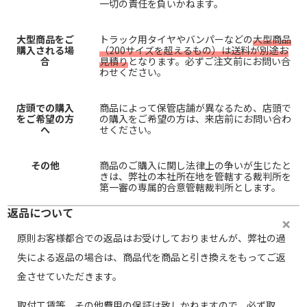
一切の責任を負いかねます。
大型商品をご
トラック用タイヤやバンパーなどの
大型商品
購入される場
（200サイズを超えるもの）は送料が別途お
合
見積り
となります。必ずご注文前にお問い合
わせください。
店頭での購入
商品によって保管店舗が異なるため、店頭で
をご希望の方
の購入をご希望の方は、来店前にお問い合わ
へ
せください。
その他
商品のご購入に関し法律上の争いが生じたと
きは、弊社の本社所在地を管轄する裁判所を
第一審の専属的合意管轄裁判所とします。
返品について
原則お客様都合での返品はお受けしておりませんが、弊社の過
失による返品の場合は、商品代を商品と引き換えをもってご返
金させていただきます。
取付工賃等、その他費用の保証は致しかねますので、必ず取