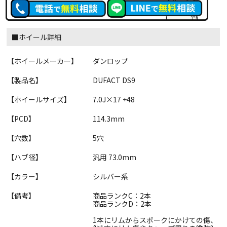
■ホイール詳細
【ホイールメーカー】
ダンロップ
【製品名】
DUFACT DS9
【ホイールサイズ】
7.0J×17 +48
【PCD】
114.3mm
【穴数】
5穴
【ハブ径】
汎用 73.0mm
【カラー】
シルバー系
【備考】
商品ランクC：2本
商品ランクD：2本
1本にリムからスポークにかけての傷、