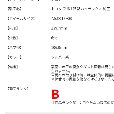
【製品名】
トヨタ GUN125型 ハイラックス 純正
【ホイールサイズ】
7.5J×17 +30
【PCD】
139.7mm
【穴数】
6穴
【ハブ径】
106.0mm
【カラー】
シルバー系
【備考】
裏面に若干の腐食やダスト固着は見ら
られません。
車両への取り付け時には全体的に綺麗
※保管時の微細な傷などはご了承くだ
B
【商品ランク】
【商品ランクB】：目立たない程度の