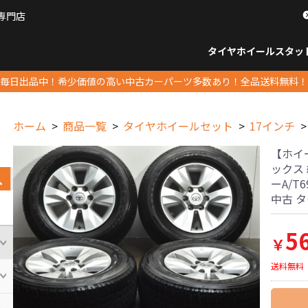
専門店
パーツ販売ナンバーワン
タイヤホイール
スタッ
すべてのサイズ
14インチ以下
15インチ
16インチ
17インチ
18インチ
19インチ
20インチ
21インチ
22インチ
23インチ以上
すべて
14イ
15イン
16イン
17イン
18イン
19イン
20イン
21イン
22イン
23イ
毎日出品中！希少価値の高い中古カーパーツ多数あり！全品送料無料！
ホーム
商品一覧
タイヤホイールセット
17インチ
【ホイ
ックス 純
ーA/T6
中古 
5
￥
送料無料