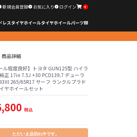
新規会員登録
お気に入り
ログイン
0
ドレスタイヤホイール
タイヤ
ホイール
パーツ類
のサイズ
ンチ以下
チ
チ
チ
チ
チ
チ
チ
チ
ンチ以上
すべてのサイズ
14インチ以下
15インチ
16インチ
17インチ
18インチ
19インチ
20インチ
21インチ
22インチ
23インチ以上
すべてのサイズ
14インチ以下
15インチ
16インチ
17インチ
18インチ
19インチ
20インチ
21インチ
22インチ
23インチ以上
すべてのパーツ
商品詳細
ール程度良好】トヨタ GUN125型 ハイラ
正 17in 7.5J +30 PCD139.7 デューラ
93III 265/65R17 サーフ ランクルプラド
タイヤホイールセット
6,800
税込
ただいま品切れ中です。