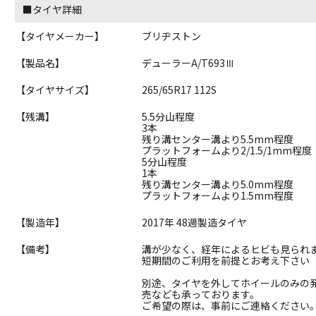
■タイヤ詳細
【タイヤメーカー】
ブリヂストン
【製品名】
デューラーA/T693Ⅲ
【タイヤサイズ】
265/65R17 112S
【残溝】
5.5分山程度
3本
残り溝センター溝より5.5mm程度
プラットフォームより2/1.5/1mm程度
5分山程度
1本
残り溝センター溝より5.0mm程度
プラットフォームより1.5mm程度
【製造年】
2017年 48週製造タイヤ
【備考】
溝が少なく、経年によるヒビも見られ
短期間のご利用を前提とお考え下さい
別途、タイヤを外してホイールのみの
売なども承っております。
ご希望の際は、事前にご連絡ください