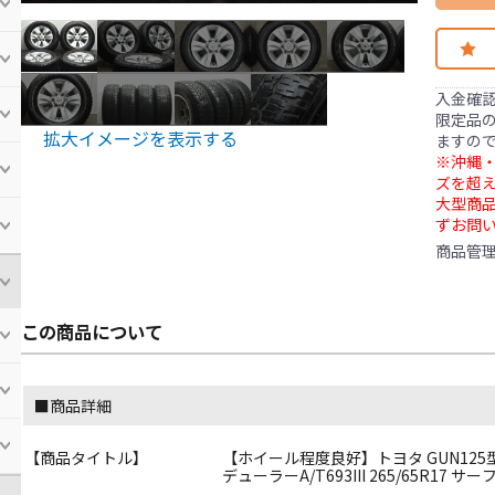
入金確
限定品の
拡大イメージを表示する
ますの
※沖縄・
ズを超え
大型商
ずお問
商品管
この商品について
■商品詳細
【商品タイトル】
【ホイール程度良好】トヨタ GUN125型 ハイラ
デューラーA/T693III 265/65R17 