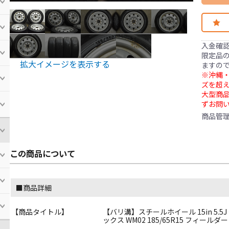
入金確
限定品の
拡大イメージを表示する
ますの
※沖縄・
ズを超え
大型商
ずお問
商品管
この商品について
■商品詳細
【商品タイトル】
【バリ溝】スチールホイール 15in 5.5J 
ックス WM02 185/65R15 フィールダ