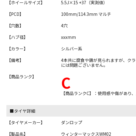
【ホイールサイズ】
5.5J×15 +37（実測値）
【PCD】
100mm/114.3mm マルチ
【穴数】
4穴
【ハブ径】
xxxmm
【カラー】
シルバー系
【備考】
4本共に腐食や錆が見られますが、ク
には問題ございません。
C
【商品ランク】
【商品ランクC】：使用感や傷があり
■タイヤ詳細
【タイヤメーカー】
ダンロップ
【製品名】
ウィンターマックスWM02