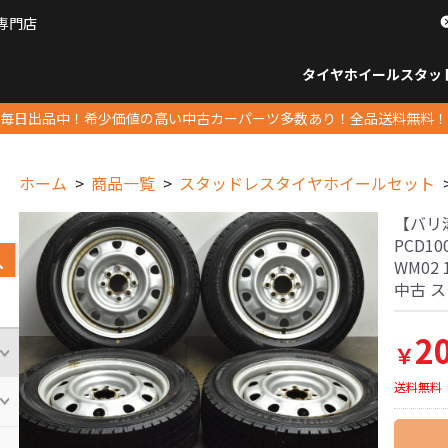
専門店
パーツ販売ナンバーワン
タイヤホイール
スタッ
すべてのサイズ
14インチ以下
15インチ
16インチ
17インチ
18インチ
19インチ
20インチ
21インチ
22インチ
23インチ以上
すべて
14イ
15イン
16イン
17イン
18イン
19イン
20イン
21イン
22イン
23イ
毎日出品中！希少価値の高い中古カーパーツ多数あり！全品送料無料！
ホーム
商品一覧
スタッドレスタイヤホイールセット
【バリ溝
PCD1
WM02
中古 
2
￥
送料無料