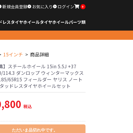
新規会員登録
お気に入り
ログイン
0
ドレスタイヤホイール
タイヤ
ホイール
パーツ類
のサイズ
ンチ以下
チ
チ
チ
チ
チ
チ
チ
チ
ンチ以上
すべてのサイズ
14インチ以下
15インチ
16インチ
17インチ
18インチ
19インチ
20インチ
21インチ
22インチ
23インチ以上
すべてのサイズ
14インチ以下
15インチ
16インチ
17インチ
18インチ
19インチ
20インチ
21インチ
22インチ
23インチ以上
すべてのパーツ
15インチ
商品詳細
】スチールホイール 15in 5.5J +37
00/114.3 ダンロップ ウィンターマックス
 185/65R15 フィールダー ヤリス ノート
スタッドレスタイヤホイールセット
0,800
税込
ただいま品切れ中です。