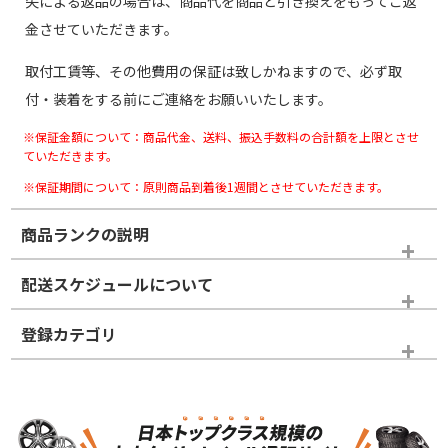
失による返品の場合は、商品代を商品と引き換えをもってご返
金させていただきます。
取付工賃等、その他費用の保証は致しかねますので、必ず取
付・装着をする前にご連絡をお願いいたします。
※保証金額について：商品代金、送料、振込手数料の合計額を上限とさせ
ていただきます。
※保証期間について：原則商品到着後1週間とさせていただきます。
商品ランクの説明
※商品ランクは出品者の主観により判断しておりますので、あら
配送スケジュールについて
かじめご了承ください。
登録カテゴリ
ホイールランク
タイヤランク
タイヤホイールセット
N
N
タイヤホイールセット
19インチ
＞
新品・新品未使用品
新品・新品未使用品