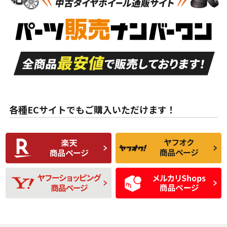
新車外し品（新古
S
S
新車外し品（新古
品）、イボ・ライン
品）
付き
走行距離も少なく、
走行距離も少なく、
A
A
目立つ傷もほとんど
非常に状態の良い中
ない中古品
古品
目立たない程度の使
走行距離・偏磨耗は
B
B
用傷があるが、良質
少ない、劣化のほと
な中古品
んどない中古品
各種ECサイトでもご購入いただけます！
使用感や傷があり、
偏磨耗・劣化は感じ
C
C
比較的きれいな中古
られるが、使用に問
品
題のない中古品
残り溝も少なく、偏
使用感や目立つ傷が
D
D
磨耗がみられ、短期
あり、一般的な中古
間使用できるくらい
品
の中古品
使用感や大きな傷が
即タイヤ交換レベル
J
J
あり、落ちない汚れ
のタイヤ。ジャンク