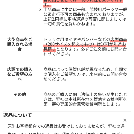
す。
出品商品に中には一部、競技用パーツや一般
公道走行不可の商品も含まれておりますが、
上記2.同様に車検通過の可否に関しましては
一切の責任を負いかねます。
大型商品をご
トラック用タイヤやバンパーなどの
大型商品
購入される場
（200サイズを超えるもの）は送料が別途お
合
見積り
となります。必ずご注文前にお問い合
わせください。
店頭での購入
商品によって保管店舗が異なるため、店頭で
をご希望の方
の購入をご希望の方は、来店前にお問い合わ
へ
せください。
その他
商品のご購入に関し法律上の争いが生じたと
きは、弊社の本社所在地を管轄する裁判所を
第一審の専属的合意管轄裁判所とします。
返品について
原則お客様都合での返品はお受けしておりませんが、弊社の過