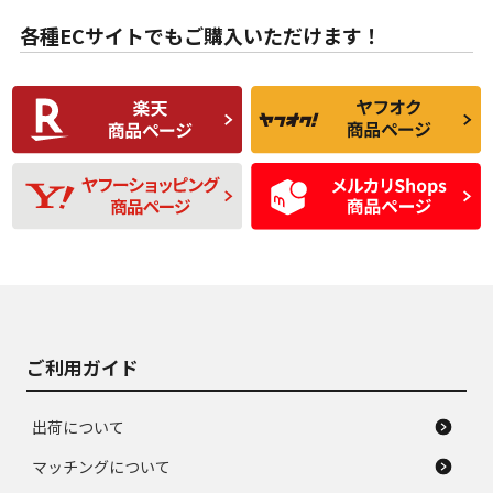
B
B
用傷があるが、良質
少ない、劣化のほと
な中古品
んどない中古品
各種ECサイトでもご購入いただけます！
使用感や傷があり、
偏磨耗・劣化は感じ
C
C
比較的きれいな中古
られるが、使用に問
品
題のない中古品
残り溝も少なく、偏
使用感や目立つ傷が
D
D
磨耗がみられ、短期
あり、一般的な中古
間使用できるくらい
品
の中古品
使用感や大きな傷が
即タイヤ交換レベル
J
J
あり、落ちない汚れ
のタイヤ。ジャンク
がある。ジャンク品
品
ご利用ガイド
出荷について
マッチングについて