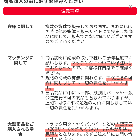
商品購入の前に必ずお読みください
注意事項
在庫に関して
複数の媒体で販売しております。まれにほぼ
同時に他の媒体・販売サイトにて完売した商
品に関して、販売できない場合がございます
のでご了承ください。
マッチングに
商品説明に記載の取付車種はご参考程度でお
関して
願いします。
マッチングについては保証はし
ておりません
ので、お客様様自身でご確認く
ださい。
規格の記載の有無に関わらず、
車検通過の可
否に関しましては一切の責任を負いかねま
す。
出品商品に中には一部、競技用パーツや一般
公道走行不可の商品も含まれておりますが、
上記2.同様に車検通過の可否に関しましては
一切の責任を負いかねます。
大型商品をご
トラック用タイヤやバンパーなどの
大型商品
購入される場
（200サイズを超えるもの）は送料が別途お
合
見積り
となります。必ずご注文前にお問い合
わせください。