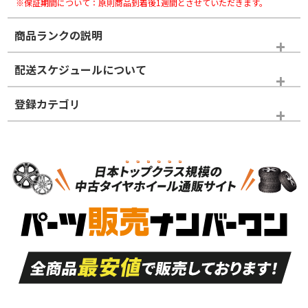
※保証期間について：原則商品到着後1週間とさせていただきます。
商品ランクの説明
※商品ランクは出品者の主観により判断しておりますので、あら
配送スケジュールについて
かじめご了承ください。
登録カテゴリ
ホイールランク
タイヤランク
タイヤホイールセット
N
N
タイヤホイールセット
20インチ
＞
新品・新品未使用品
新品・新品未使用品
新車外し品（新古
S
S
新車外し品（新古
品）、イボ・ライン
品）
付き
走行距離も少なく、
走行距離も少なく、
A
A
目立つ傷もほとんど
非常に状態の良い中
ない中古品
古品
目立たない程度の使
走行距離・偏磨耗は