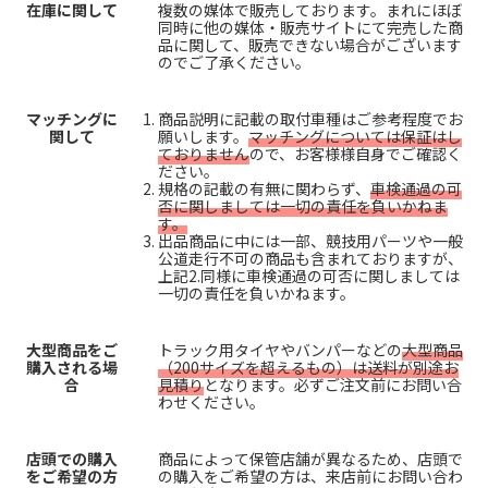
在庫に関して
複数の媒体で販売しております。まれにほぼ
同時に他の媒体・販売サイトにて完売した商
品に関して、販売できない場合がございます
のでご了承ください。
マッチングに
商品説明に記載の取付車種はご参考程度でお
関して
願いします。
マッチングについては保証はし
ておりません
ので、お客様様自身でご確認く
ださい。
規格の記載の有無に関わらず、
車検通過の可
否に関しましては一切の責任を負いかねま
す。
出品商品に中には一部、競技用パーツや一般
公道走行不可の商品も含まれておりますが、
上記2.同様に車検通過の可否に関しましては
一切の責任を負いかねます。
大型商品をご
トラック用タイヤやバンパーなどの
大型商品
購入される場
（200サイズを超えるもの）は送料が別途お
合
見積り
となります。必ずご注文前にお問い合
わせください。
店頭での購入
商品によって保管店舗が異なるため、店頭で
をご希望の方
の購入をご希望の方は、来店前にお問い合わ