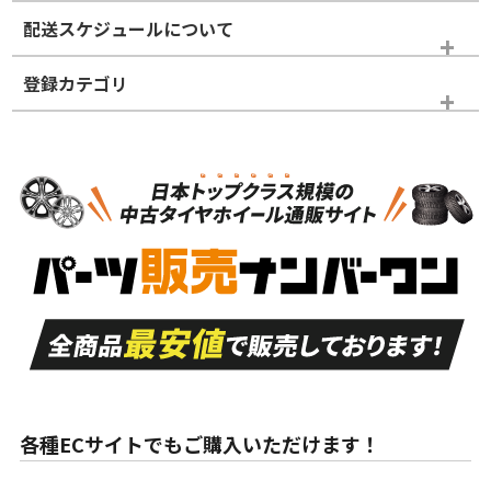
※商品ランクは出品者の主観により判断しておりますので、あら
配送スケジュールについて
かじめご了承ください。
登録カテゴリ
ホイールランク
タイヤランク
ホイールのみ
N
N
ホイールのみ
15インチ
＞
新品・新品未使用品
新品・新品未使用品
新車外し品（新古
S
S
新車外し品（新古
品）、イボ・ライン
品）
付き
走行距離も少なく、
走行距離も少なく、
A
A
目立つ傷もほとんど
非常に状態の良い中
ない中古品
古品
目立たない程度の使
走行距離・偏磨耗は
B
B
用傷があるが、良質
少ない、劣化のほと
な中古品
んどない中古品
各種ECサイトでもご購入いただけます！
使用感や傷があり、
偏磨耗・劣化は感じ