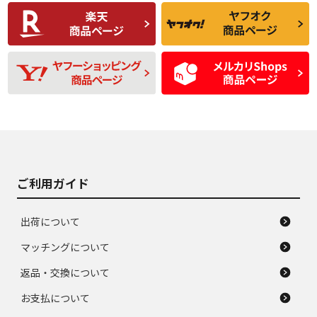
C
C
比較的きれいな中古
られるが、使用に問
品
題のない中古品
残り溝も少なく、偏
使用感や目立つ傷が
D
D
磨耗がみられ、短期
あり、一般的な中古
間使用できるくらい
品
の中古品
使用感や大きな傷が
即タイヤ交換レベル
J
J
あり、落ちない汚れ
のタイヤ。ジャンク
がある。ジャンク品
品
ご利用ガイド
出荷について
マッチングについて
返品・交換について
お支払について