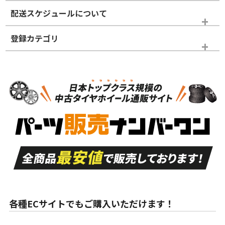
※商品ランクは出品者の主観により判断しておりますので、あら
配送スケジュールについて
かじめご了承ください。
登録カテゴリ
ホイールランク
タイヤランク
ホイールのみ
N
N
ホイールのみ
15インチ
＞
新品・新品未使用品
新品・新品未使用品
新車外し品（新古
S
S
新車外し品（新古
品）、イボ・ライン
品）
付き
走行距離も少なく、
走行距離も少なく、
A
A
目立つ傷もほとんど
非常に状態の良い中
ない中古品
古品
目立たない程度の使
走行距離・偏磨耗は
B
B
用傷があるが、良質
少ない、劣化のほと
な中古品
んどない中古品
各種ECサイトでもご購入いただけます！
使用感や傷があり、
偏磨耗・劣化は感じ