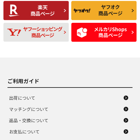
C
C
比較的きれいな中古
られるが、使用に問
品
題のない中古品
残り溝も少なく、偏
使用感や目立つ傷が
D
D
磨耗がみられ、短期
あり、一般的な中古
間使用できるくらい
品
の中古品
使用感や大きな傷が
即タイヤ交換レベル
J
J
あり、落ちない汚れ
のタイヤ。ジャンク
がある。ジャンク品
品
ご利用ガイド
出荷について
マッチングについて
返品・交換について
お支払について