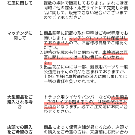
在庫に関して
複数の媒体で販売しております。まれにほぼ
同時に他の媒体・販売サイトにて完売した商
品に関して、販売できない場合がございます
のでご了承ください。
マッチングに
商品説明に記載の取付車種はご参考程度でお
関して
願いします。
マッチングについては保証はし
ておりません
ので、お客様様自身でご確認く
ださい。
規格の記載の有無に関わらず、
車検通過の可
否に関しましては一切の責任を負いかねま
す。
出品商品に中には一部、競技用パーツや一般
公道走行不可の商品も含まれておりますが、
上記2.同様に車検通過の可否に関しましては
一切の責任を負いかねます。
大型商品をご
トラック用タイヤやバンパーなどの
大型商品
購入される場
（200サイズを超えるもの）は送料が別途お
合
見積り
となります。必ずご注文前にお問い合
わせください。
店頭での購入
商品によって保管店舗が異なるため、店頭で
をご希望の方
の購入をご希望の方は、来店前にお問い合わ