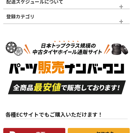
配送スケジュールについて
かじめご了承ください。
登録カテゴリ
ホイールランク
タイヤランク
スタッドレスタイヤのみ
N
N
スタッドレスタイヤのみ
15インチ
＞
新品・新品未使用品
新品・新品未使用品
新車外し品（新古
S
S
新車外し品（新古
品）、イボ・ライン
品）
付き
走行距離も少なく、
走行距離も少なく、
A
A
目立つ傷もほとんど
非常に状態の良い中
ない中古品
古品
目立たない程度の使
走行距離・偏磨耗は
B
B
用傷があるが、良質
少ない、劣化のほと
な中古品
んどない中古品
各種ECサイトでもご購入いただけます！
使用感や傷があり、
偏磨耗・劣化は感じ
C
C
比較的きれいな中古
られるが、使用に問