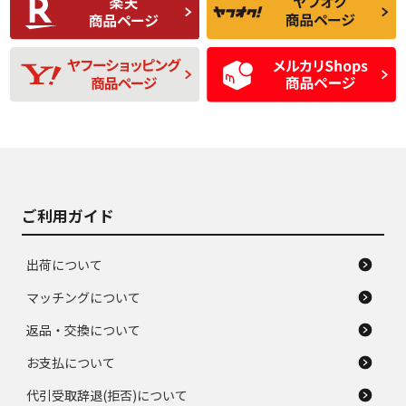
品
題のない中古品
残り溝も少なく、偏
使用感や目立つ傷が
D
D
磨耗がみられ、短期
あり、一般的な中古
間使用できるくらい
品
の中古品
使用感や大きな傷が
即タイヤ交換レベル
J
J
あり、落ちない汚れ
のタイヤ。ジャンク
がある。ジャンク品
品
ご利用ガイド
出荷について
マッチングについて
返品・交換について
お支払について
代引受取辞退(拒否)について