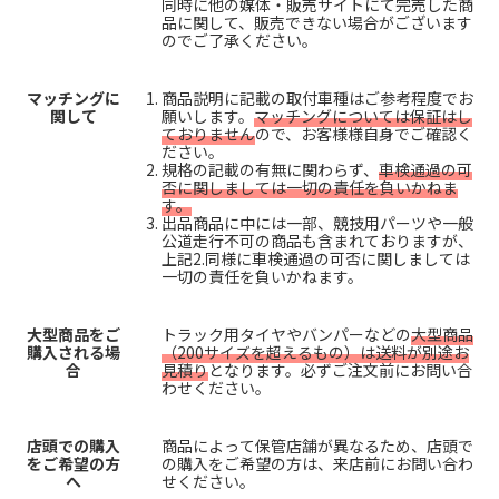
同時に他の媒体・販売サイトにて完売した商
品に関して、販売できない場合がございます
のでご了承ください。
マッチングに
商品説明に記載の取付車種はご参考程度でお
関して
願いします。
マッチングについては保証はし
ておりません
ので、お客様様自身でご確認く
ださい。
規格の記載の有無に関わらず、
車検通過の可
否に関しましては一切の責任を負いかねま
す。
出品商品に中には一部、競技用パーツや一般
公道走行不可の商品も含まれておりますが、
上記2.同様に車検通過の可否に関しましては
一切の責任を負いかねます。
大型商品をご
トラック用タイヤやバンパーなどの
大型商品
購入される場
（200サイズを超えるもの）は送料が別途お
合
見積り
となります。必ずご注文前にお問い合
わせください。
店頭での購入
商品によって保管店舗が異なるため、店頭で
をご希望の方
の購入をご希望の方は、来店前にお問い合わ
へ
せください。