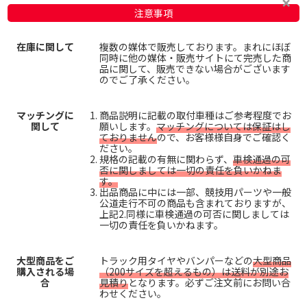
注意事項
在庫に関して
複数の媒体で販売しております。まれにほぼ
同時に他の媒体・販売サイトにて完売した商
品に関して、販売できない場合がございます
のでご了承ください。
マッチングに
商品説明に記載の取付車種はご参考程度でお
関して
願いします。
マッチングについては保証はし
ておりません
ので、お客様様自身でご確認く
ださい。
規格の記載の有無に関わらず、
車検通過の可
否に関しましては一切の責任を負いかねま
す。
出品商品に中には一部、競技用パーツや一般
公道走行不可の商品も含まれておりますが、
上記2.同様に車検通過の可否に関しましては
一切の責任を負いかねます。
大型商品をご
トラック用タイヤやバンパーなどの
大型商品
購入される場
（200サイズを超えるもの）は送料が別途お
合
見積り
となります。必ずご注文前にお問い合
わせください。