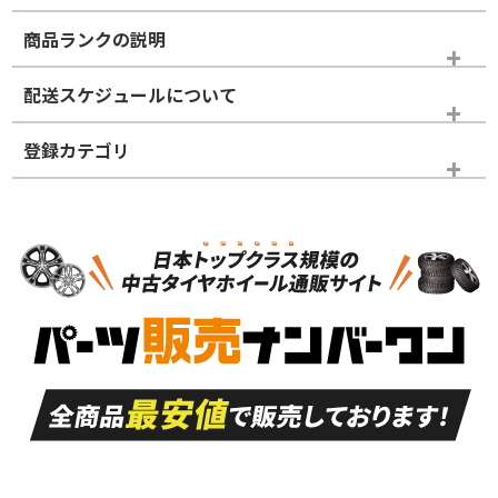
商品ランクの説明
※商品ランクは出品者の主観により判断しておりますので、あら
配送スケジュールについて
かじめご了承ください。
登録カテゴリ
ホイールランク
タイヤランク
タイヤホイールセット
N
N
タイヤホイールセット
16インチ
＞
新品・新品未使用品
新品・新品未使用品
新車外し品（新古
S
S
新車外し品（新古
品）、イボ・ライン
品）
付き
走行距離も少なく、
走行距離も少なく、
A
A
目立つ傷もほとんど
非常に状態の良い中
ない中古品
古品
目立たない程度の使
走行距離・偏磨耗は
B
B
用傷があるが、良質
少ない、劣化のほと