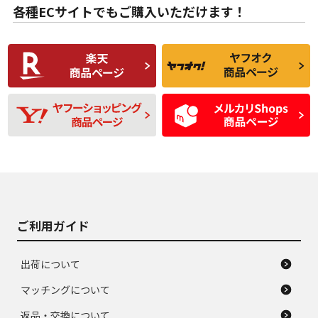
な中古品
んどない中古品
各種ECサイトでもご購入いただけます！
使用感や傷があり、
偏磨耗・劣化は感じ
C
C
比較的きれいな中古
られるが、使用に問
品
題のない中古品
残り溝も少なく、偏
使用感や目立つ傷が
D
D
磨耗がみられ、短期
あり、一般的な中古
間使用できるくらい
品
の中古品
使用感や大きな傷が
即タイヤ交換レベル
J
J
あり、落ちない汚れ
のタイヤ。ジャンク
がある。ジャンク品
品
ご利用ガイド
出荷について
マッチングについて
返品・交換について