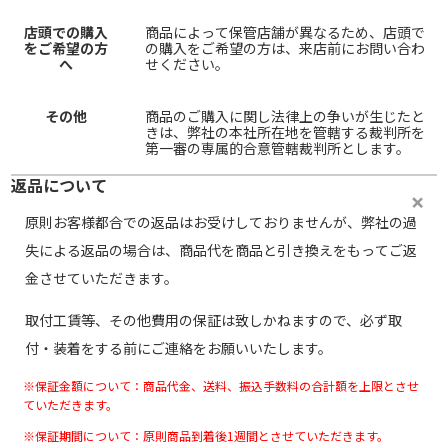
店頭での購入
商品によって保管店舗が異なるため、店頭で
をご希望の方
の購入をご希望の方は、来店前にお問い合わ
へ
せください。
その他
商品のご購入に関し法律上の争いが生じたと
きは、弊社の本社所在地を管轄する裁判所を
第一審の専属的合意管轄裁判所とします。
返品について
原則お客様都合での返品はお受けしておりませんが、弊社の過
失による返品の場合は、商品代を商品と引き換えをもってご返
金させていただきます。
取付工賃等、その他費用の保証は致しかねますので、必ず取
付・装着をする前にご連絡をお願いいたします。
※保証金額について：商品代金、送料、振込手数料の合計額を上限とさせ
ていただきます。
※保証期間について：原則商品到着後1週間とさせていただきます。