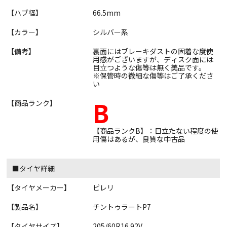
【ハブ径】
66.5mm
【カラー】
シルバー系
【備考】
裏面にはブレーキダストの固着な度使
用感がございますが、ディスク面には
目立つような傷等は無く美品です。
※保管時の微細な傷等はご了承くださ
い
B
【商品ランク】
【商品ランクB】：目立たない程度の使
用傷はあるが、良質な中古品
■タイヤ詳細
【タイヤメーカー】
ピレリ
【製品名】
チントゥラートP7
【タイヤサイズ】
205/60R16 92V